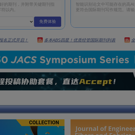
免费体验
 | 报名正式开启！
多本ABS四星！优质经管国际期刊列表
热
热