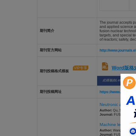
The journal accepts p
and applied science as
期刊简介
fusion nuclear technol
targets, and special t
of reactors; safety,
期刊官方网站
http://www.journals.
Word版
VIP专享
期刊投稿格式模板
此模板由LetPub整理
期刊投稿网址
https://www.editor
Neutronic analysis
Author:
Qu, Shen; Zhang
Journal:
FUSION ENGINEE
Machine learning p
Author:
Wang, Yu; Wei, 
Journal:
FUSION ENGINEE