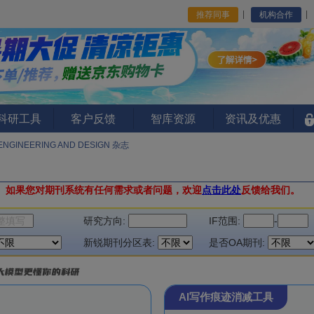
推荐同事
机构合作
I科研工具
客户反馈
智库资源
资讯及优惠
ENGINEERING AND DESIGN 杂志
。
如果您对期刊系统有任何需求或者问题，欢迎
点击此处
反馈给我们。
研究方向:
IF范围:
-
新锐期刊分区表:
是否OA期刊:
AI写作痕迹消减工具