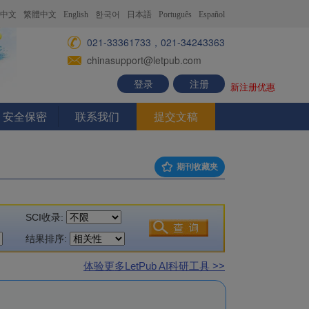
中文
繁體中文
English
한국어
日本語
Português
Español
021-33361733，021-34243363
chinasupport@letpub.com
登录
注册
新注册优惠
安全保密
联系我们
提交文稿
期刊收藏夹
SCI收录:
结果排序:
体验更多LetPub AI科研工具 >>