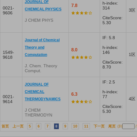
JOURNAL OF
h-index:
7.8
0021-
314
CHEMICAL PHYSICS
3区
9606
CiteScore:
J CHEM PHYS
5.30
IF: 5.8
Journal of Chemical
h-index:
Theory and
8.0
1549-
146
1区
Computation
9618
CiteScore:
J. Chem. Theory
8.70
Comput.
IF: 2.5
JOURNAL OF
h-index:
CHEMICAL
6.3
0021-
77
4区
THERMODYNAMICS
9614
CiteScore:
J CHEM
5.30
THERMODYN
首页
上一页
5
6
7
8
9
10
11
下一页
尾页
(到
/