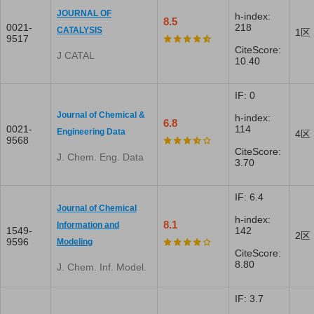
JOURNAL OF
h-index:
8.5
0021-
218
CATALYSIS
1区
9517
CiteScore:
J CATAL
10.40
IF: 0
Journal of Chemical &
h-index:
6.8
0021-
114
Engineering Data
4区
9568
CiteScore:
J. Chem. Eng. Data
3.70
IF: 6.4
Journal of Chemical
h-index:
8.1
Information and
1549-
142
2区
9596
Modeling
CiteScore:
8.80
J. Chem. Inf. Model.
IF: 3.7