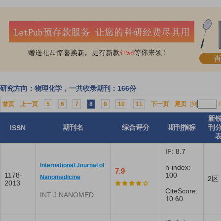
研究方向：物理化学，一共收录期刊：166份
首页
上一页
5
6
7
8
9
10
11
下一页
尾页
(到
/
新
期刊名
综合评分
期刊指标
刊
ISSN
IF: 8.7
International Journal of
h-index:
7.9
1178-
100
Nanomedicine
2区
2013
CiteScore:
INT J NANOMED
10.60