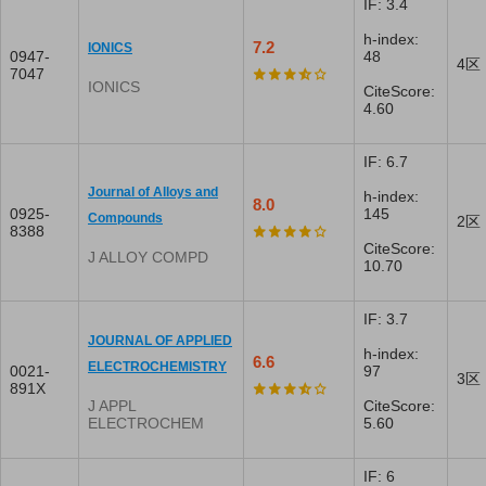
IF: 3.4
h-index:
7.2
IONICS
0947-
48
4区
7047
IONICS
CiteScore:
4.60
IF: 6.7
Journal of Alloys and
h-index:
8.0
0925-
145
Compounds
2区
8388
CiteScore:
J ALLOY COMPD
10.70
IF: 3.7
JOURNAL OF APPLIED
h-index:
6.6
ELECTROCHEMISTRY
0021-
97
3区
891X
J APPL
CiteScore:
ELECTROCHEM
5.60
IF: 6