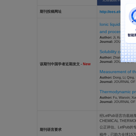
此模板由LetPub整理
期刊投稿网址
http://ees.elsevier.co
Ionic liquid-assist
and process simula
Author:
Ji, Kuan; Yin, Y
Journal:
JOURNAL OF CH
Solubility correlat
Author:
Zhang, Yifan; L
Journal:
JOURNAL OF CH
该期刊中国学者近期发文 -
New
Measurement of the
Author:
Dong, Li; Qing,
Journal:
JOURNAL OF CH
Thermodynamic pro
Author:
Fu, Wanxin; Xue
Journal:
JOURNAL OF CH
经LetPub语言功底雄厚的
CHEMICAL THE
公正评估。LetPub
期刊语言要求
稿件，已助力全球15