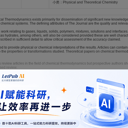
小类：Physical and Theoretical Chemistry
al Thermodynamics exists primarily for dissemination of significant new knowled
f chemical systems. The defining attributes of The Journal are the quality and relev
work relating to gases, liquids, solids, polymers, mixtures, solutions and interfaces.
gas hydrates, among others, will also be considered provided these are well chara
ribed in sufficient detail to allow critical assessment of the accuracy claimed.
 to provide physical or chemical interpretations of the results. Articles can contai
to the properties or transformations studied. Theoretical papers on chemical therm
eview articles in the field of chemical thermodynamics but prospective authors shou
osed review.
tine nature or reporting on uncharacterised materials are not accepted.
.elsevier.com/the-journal-of-chemical-thermodynamics
LaTeX
格式模板