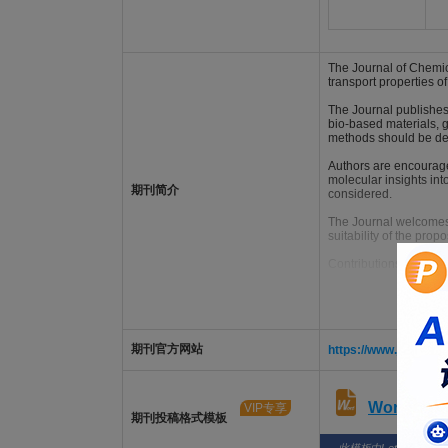
The Journal of Chemic
transport properties o
The Journal publishes 
bio-based materials, 
methods should be desc
Authors are encouraged
molecular insights in
期刊简介
considered.
The Journal welcomes r
suitability of the prop
Contributions of a rou
期刊官方网站
https://www.journals
Word版
VIP专享
期刊投稿格式模板