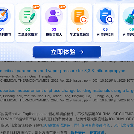
，仅供参考。
开通VIP
可免费下载，并享1w+期刊模板资源。
此模板来自于期刊/出
m/jct/
ed extractive distillation for separating the isoamyl formate-isoamyl alc
tion
ahui; Du, Xiuyu; Wen, Sainan; Jia, Pingxiao; Xu, Xianzhen; Zhou, Yu
EMICAL THERMODYNAMICS. 2026; Vol. 219, Issue , pp. -. DOI: 10.1016/j.jct.2026.1077
ion, molecular interactions and dissolution thermodynamics of piroxicam
iu, Maoyuan; Sun, Xian; Xing, Wenguo; Yu, Shuai; Xue, Fumin
EMICAL THERMODYNAMICS. 2026; Vol. 219, Issue , pp. -. DOI: 10.1016/j.jct.2026.1077
 critical parameters and vapor pressure for 3,3,3-trifluoropropyne
 Feiyao; Ji, Qingmin; Quan, Hengdao
EMICAL THERMODYNAMICS. 2026; Vol. 219, Issue , pp. -. DOI: 10.1016/j.jct.2026.1077
perties measurement of phase change building materials using a larg
, Peihong; Kou, Yan; Yin, Nan; Dai, Henan; Tang, Bingtao; Luo, Ji-Peng; Shi, Quan
EMICAL THERMODYNAMICS. 2026; Vol. 219, Issue , pp. -. DOI: 10.1016/j.jct.2026.1077
美籍native English speaker精心编辑的稿件，不仅能满足JOURNAL OF CHEM
RMODYNAMICS编辑和审稿人得到更好的审稿体验，让稿件最大限度地被JOURNAL OF C
的专业SCI论文编辑服务（包括
SCI论文英语润色
，
同行资深专家修改润色
，
SCI论文专
万+作者顺利发表论文。部分发表范例可查看：
服务好评
论文致谢
。