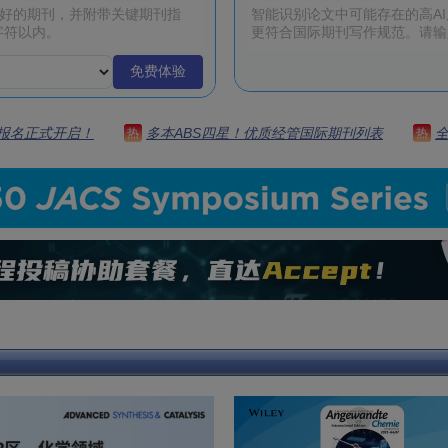
免费体验
 | 报名正式开启！
多本ABS四星！优质经管国际期刊列表
热
热