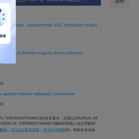
顶部
版社官网。
开通VIP
可免费下载，并享1w+期刊模板资源。
ohol azeotrope: experimental VLE, molecular insight
14
 (Form I) in thirteen organic mono-solvents
04
06
e sample volume adiabatic calorimeter
09
ICAL THERMODYNAMICS的语言要求，还能让JOURNAL OF
HEMICAL THERMODYNAMICS编辑和审稿人充分理解和
业翻译
，
SCI论文格式排版
，
专业学术制图
等）帮助作者准备