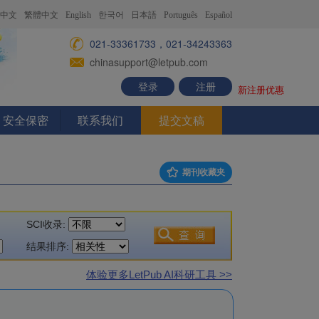
中文
繁體中文
English
한국어
日本語
Português
Español
021-33361733，021-34243363
chinasupport@letpub.com
登录
注册
新注册优惠
安全保密
联系我们
提交文稿
期刊收藏夹
SCI收录:
结果排序:
体验更多LetPub AI科研工具 >>