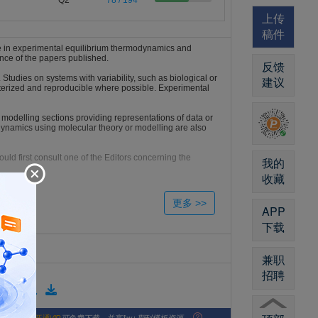
Q2
78 / 194
上传
稿件
ge in experimental equilibrium thermodynamics and
ance of the papers published.
反馈
 Studies on systems with variability, such as biological or
建议
cterized and reproducible where possible. Experimental
n modelling sections providing representations of data or
odynamics using molecular theory or modelling are also
ld first consult one of the Editors concerning the
我的
收藏
APP
下载
兼职
招聘
版格式模板