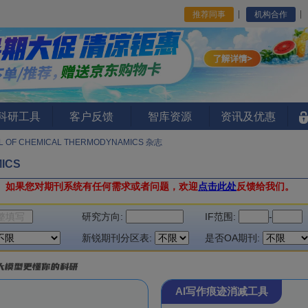
推荐同事
机构合作
I科研工具
客户反馈
智库资源
资讯及优惠
L OF CHEMICAL THERMODYNAMICS 杂志
ICS
。
如果您对期刊系统有任何需求或者问题，欢迎
点击此处
反馈给我们。
研究方向:
IF范围:
-
新锐期刊分区表:
是否OA期刊:
AI写作痕迹消减工具