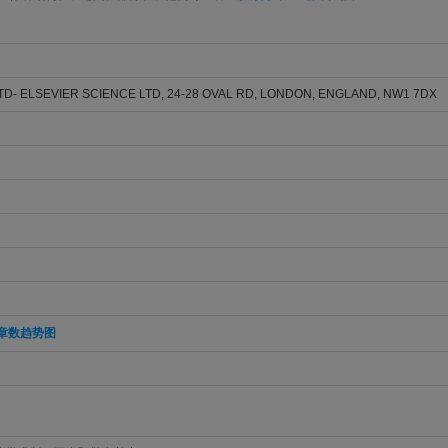
D- ELSEVIER SCIENCE LTD, 24-28 OVAL RD, LONDON, ENGLAND, NW1 7DX
章数趋势图