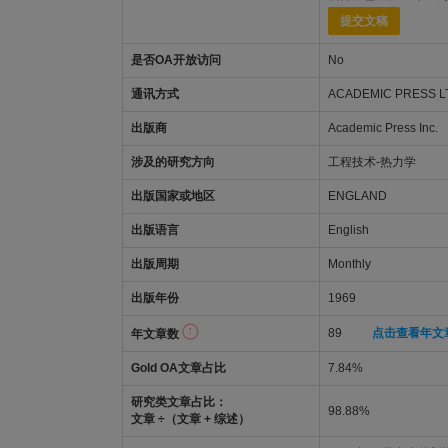
提交文稿
是否OA开放访问
No
通讯方式
ACADEMIC PRESS LT
出版商
Academic Press Inc.
涉及的研究方向
工程技术-热力学
出版国家或地区
ENGLAND
出版语言
English
出版周期
Monthly
出版年份
1969
89
点击查看年文
年文章数
Gold OA文章占比
7.84%
研究类文章占比：
98.88%
文章 ÷（文章 + 综述）