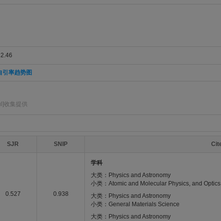
.46
自引率趋势图
ul]收集提供
SJR
SNIP
Ci
学科
大类：Physics and Astronomy
小类：Atomic and Molecular Physics, and Optics
0.527
0.938
大类：Physics and Astronomy
小类：General Materials Science
大类：Physics and Astronomy