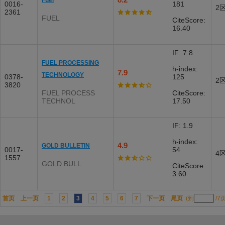
Fuel
0016-
181
2
2361
FUEL
CiteScore:
16.40
IF: 7.8
FUEL PROCESSING
h-index:
7.9
TECHNOLOGY
0378-
125
2
3820
FUEL PROCESS
CiteScore:
TECHNOL
17.50
IF: 1.9
h-index:
4.9
GOLD BULLETIN
0017-
54
4
1557
GOLD BULL
CiteScore:
3.60
首页
上一页
1
2
3
4
5
6
7
下一页
尾页
(到
/7