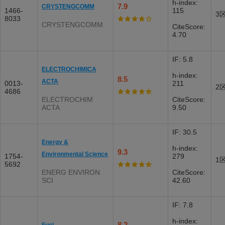
h-index:
7.9
CRYSTENGCOMM
1466-
115
3
8033
CRYSTENGCOMM
CiteScore:
4.70
IF: 5.8
ELECTROCHIMICA
h-index:
8.5
ACTA
0013-
211
2
4686
ELECTROCHIM
CiteScore:
ACTA
9.50
IF: 30.5
Energy &
h-index:
9.3
Environmental Science
1754-
279
1
5692
ENERG ENVIRON
CiteScore:
SCI
42.60
IF: 7.8
h-index:
8.2