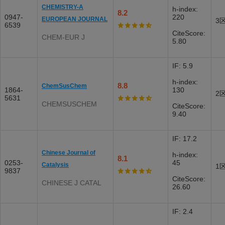
CHEMISTRY-A
h-index:
8.2
0947-
220
EUROPEAN JOURNAL
3
6539
CiteScore:
CHEM-EUR J
5.80
IF: 5.9
h-index:
8.8
ChemSusChem
1864-
130
2
5631
CHEMSUSCHEM
CiteScore:
9.40
IF: 17.2
Chinese Journal of
h-index:
8.1
0253-
45
Catalysis
1
9837
CiteScore:
CHINESE J CATAL
26.60
IF: 2.4