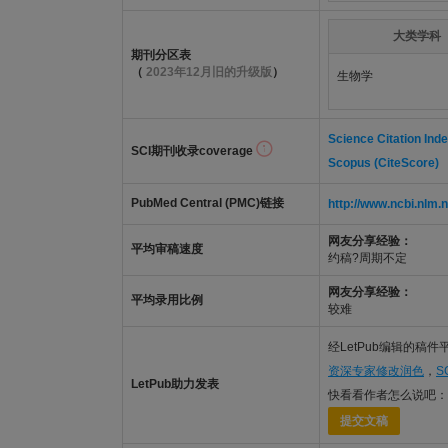
大类学科
期刊分区表
（
2023年12月旧的升级版
）
生物学
Science Citation Ind
SCI期刊收录coverage
Scopus (CiteScore)
PubMed Central (PMC)链接
http://www.ncbi.nl
网友分享经验：
平均审稿速度
约稿?周期不定
网友分享经验：
平均录用比例
较难
经LetPub编辑的稿
资深专家修改润色
，
S
LetPub助力发表
快看看作者怎么说吧：
提交文稿