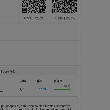
iOS版下载安装
安卓版下载安装
teScore排名
分区
排名
百分位
85%
Q1
34 / 235
ces
, philosophical, and technical treatments of important
guided by an expansive, inclusive, and often humanistic