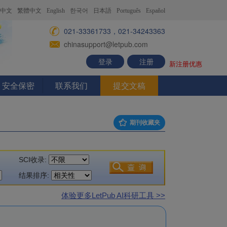
中文
繁體中文
English
한국어
日本語
Português
Español
021-33361733，021-34243363
chinasupport@letpub.com
登录
注册
新注册优惠
安全保密
联系我们
提交文稿
期刊收藏夹
SCI收录:
结果排序:
体验更多LetPub AI科研工具 >>