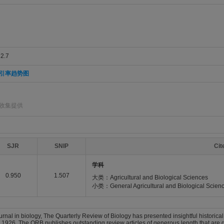
2.7
引率趋势图
]收集提供
SJR
SNIP
Ci
学科
0.950
1.507
大类：Agricultural and Biological Sciences
小类：General Agricultural and Biological Scien
rnal in biology, The Quarterly Review of Biology has presented insightful historical
e 1926. The QRB publishes outstanding review articles of generous length that are 