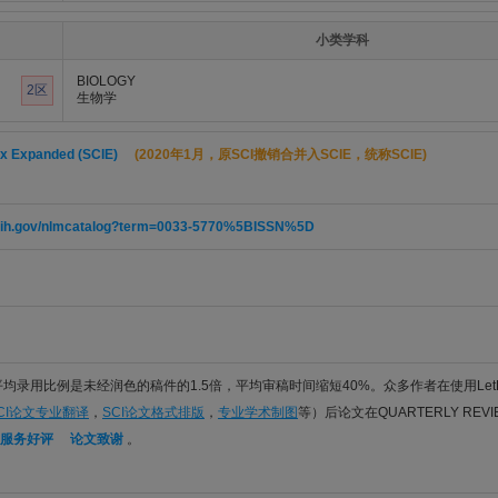
小类学科
BIOLOGY
2区
生物学
ex Expanded (SCIE)
(2020年1月，原SCI撤销合并入SCIE，统称SCIE)
m.nih.gov/nlmcatalog?term=0033-5770%5BISSN%5D
件平均录用比例是未经润色的稿件的1.5倍，平均审稿时间缩短40%。众多作者在使用Let
CI论文专业翻译
，
SCI论文格式排版
，
专业学术制图
等）后论文在QUARTERLY REVI
服务好评
论文致谢
。