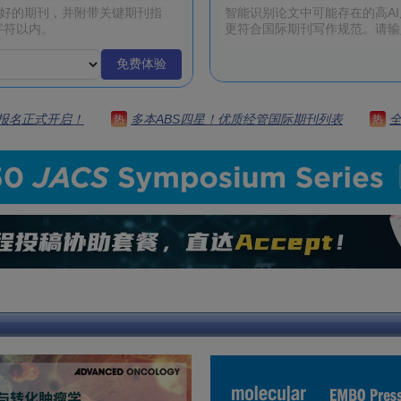
免费体验
 | 报名正式开启！
多本ABS四星！优质经管国际期刊列表
热
热