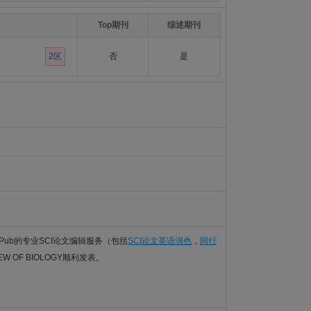
Top期刊
综述期刊
2区
否
是
Pub的专业SCI论文编辑服务（包括
SCI论文英语润色
，
同行
EW OF BIOLOGY顺利发表。