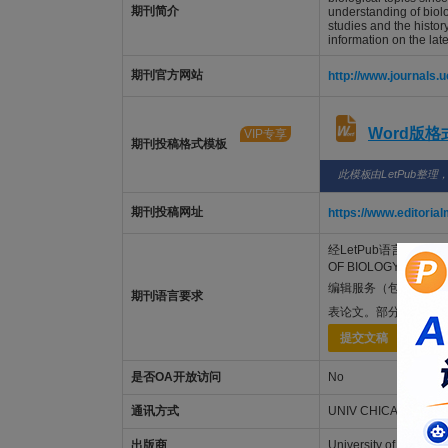
期刊简介
understanding of biolo
studies and the histo
information on the late
期刊官方网站
http://www.journals.
Word版
VIP专享
期刊投稿格式模板
此模板由LetPub整理
期刊投稿网址
https://www.editori
经LetPub语言功底雄厚的
OF BIOLOGY编辑
编辑服务（包括
SCI
期刊语言要求
表论文。部分发表范例
提交文稿
是否OA开放访问
No
通讯方式
UNIV CHICAGO PRESS
出版商
University of Chicago