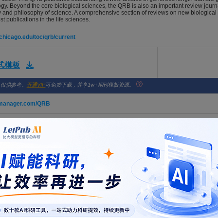
gy. Beyond the core biological sciences, the QRB is also an important review journa
ry and philosophy of science. A comprehensive section of reviews on new biological
st publications in the life sciences.
uchicago.edu/toc/qrb/current
格式模板
，仅供参考。
开通VIP
可免费下载，并享1w+期刊模板资源。
almanager.com/QRB
美籍native English speaker精心编辑的稿件，不仅能满足QUARTERLY REVIEW
和审稿人得到更好的审稿体验，让稿件最大限度地被QUARTERLY REVIEW OF BIOL
论文英语润色
，
同行资深专家修改润色
，
SCI论文专业翻译
，
SCI论文格式排版
，
专业学
可查看：
服务好评
论文致谢
。
, 1427 E 60TH ST, CHICAGO, USA, IL, 60637-2954