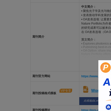
中文简介：
• 聚焦光子学及光与
• 发表推动学科发展
• OA发表选项: 让重
Nature Port
的研究成果可以被来自
在 OA发表选项（O
期刊简介
英文简介：
• Explores photonics 
• Publishing best-in-c
• OA Option: share impo
Nature Portfolio offer
community, while main
cited more broadly by 
With OA Option availab
dissemination within 
期刊官方网站
https://www.nature.c
Word版
VIP专享
期刊投稿格式模板
此模板由LetPub整理
期刊投稿网址
https://mts-nphot.na