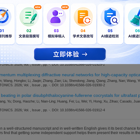
com/nphoton/submission-guidelines
ic locking network for stable perovskite photovoltaics
Miao, Tianyin; Zhang, Zuhong; Vegso, Karol; Zhu, Tao; Wang, Luyao; Xu, Zhiyuan; Ullah, Sa
, Jie; Siffalovic, Peter; Mrkyvkova, Nada; Chen, Wei; Abate, Antonio; Li, Meng; Li, Gang
CS. 2026; Vol. , Issue , pp. -. DOI: 10.1038/s41566-026-01918-y
bled molecular contact for ambient-processed perovskite/silicon tandem
setio, Adi; Noh, Young Im; Park, Yerang; Utomo, Drajad Satrio; Allen, Thomas G.; Azmi, R
ye; Imran, Imil Fadli; Han, Seongmin; Lee, Yonghui; Ding, Kaining; Choi, Kyoung Jin; De Wolf
CS. 2026; Vol. , Issue , pp. -. DOI: 10.1038/s41566-026-01925-z
entum multiplexing diffractive neural networks for high-capacity optica
n; Wang, Hongbo; Li, Jiaqin; Zhang, Zian; Liu, Shendong; Jiang, Qiang; Zhang, Nan; Wang, Yo
CS. 2026; Vol. , Issue , pp. -. DOI: 10.1038/s41566-026-01930-2
eating in polar disubphthalocyanine-fullerene cocrystals for ultrafast
ng, Yu; Dong, Haozhe; Li, Nian-Ling; Huang, Fei; Lu, Wei; Yi, Hong; Xu, Zihao; Casado, Jua
CS. 2026; Vol. , Issue , pp. -. DOI: 10.1038/s41566-026-01912-4
n a well-structured manuscript and in well-written English gives it its best chance fo
rs find that getting some independent support helps them present their results in the