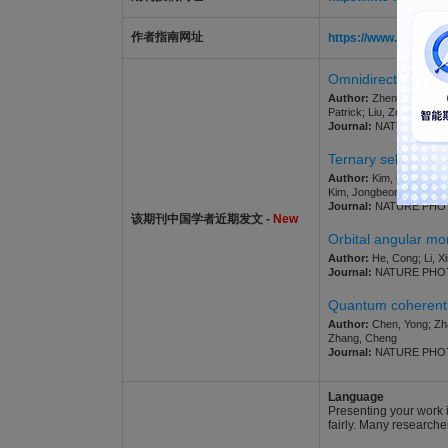
作者指南网址
https://www.nature.
Omnidirectional ion
Author:
Zheng, Daming; 
Patrick; Liu, Zonghao; Lv
Journal:
NATURE PHOTONI
Ternary self-assem
Author:
Kim, Gwisu; Pra
Kim, Jongbeom; Shin, Nah
Journal:
NATURE PHOTONI
该期刊中国学者近期发文 -
New
Orbital angular mom
Author:
He, Cong; Li, Xi
Journal:
NATURE PHOTONI
Quantum coherent b
Author:
Chen, Yong; Zha
Zhang, Cheng
Journal:
NATURE PHOTONI
Language
Presenting your work i
fairly. Many researche