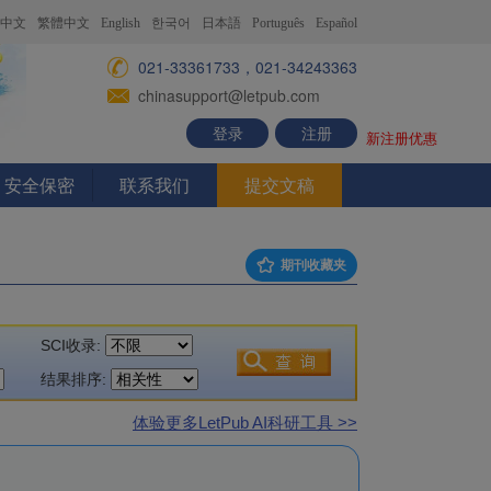
中文
繁體中文
English
한국어
日本語
Português
Español
021-33361733，021-34243363
chinasupport@letpub.com
登录
注册
新注册优惠
安全保密
联系我们
提交文稿
期刊收藏夹
SCI收录:
结果排序:
体验更多LetPub AI科研工具 >>