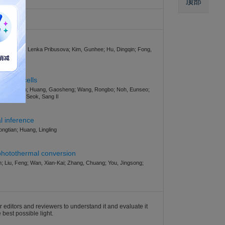
顶部
mi; Slusna, Lenka Pribusova; Kim, Gunhee; Hu, Dingqin; Fong,
 solar cells
andi; Nan, Sun; Huang, Gaosheng; Wang, Rongbo; Noh, Eunseo;
, Stefaan; Seok, Sang Il
l inference
ngtian; Huang, Lingling
 photothermal conversion
n; Liu, Feng; Wan, Xian-Kai; Zhang, Chuang; You, Jingsong;
r editors and reviewers to understand it and evaluate it
 best possible light.