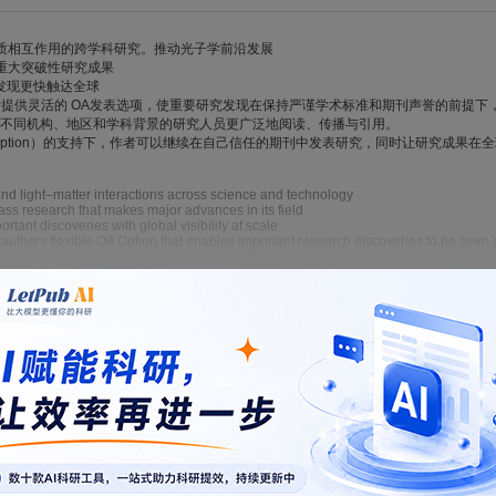
物质相互作用的跨学科研究。推动光子学前沿发展
的重大突破性研究成果
要发现更快触达全球
folio为作者提供灵活的 OA发表选项，使重要研究发现在保持严谨学术标准和期刊声誉的
不同机构、地区和学科背景的研究人员更广泛地阅读、传播与引用。
A Option）的支持下，作者可以继续在自己信任的期刊中发表研究，同时让研究成果
and light–matter interactions across science and technology
lass research that makes major advances in its field
rtant discoveries with global visibility at scale
s authors flexible OA Option that enables important research discoveries to be see
taining the rigorous standards and journal reputation authors value. Research pu
researchers across institutions, regions, and disciplines.
le, authors can continue publishing in journals they trust, while allowing their w
the global research landscape.
om/nphoton/
格式模板
，仅供参考。
开通VIP
可免费下载，并享1w+期刊模板资源。
ture.com/