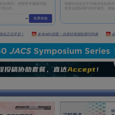
免费体验
 | 报名正式开启！
多本ABS四星！优质经管国际期刊列表
热
热