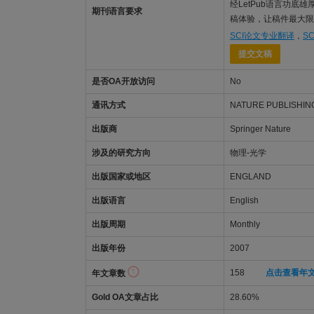
经LetPub语言功底雄厚的
期刊语言要求
稿体验，让稿件最大限度地
SCI论文专业翻译
，
S
提交文稿
是否OA开放访问
No
通讯方式
NATURE PUBLISHING
出版商
Springer Nature
涉及的研究方向
物理-光学
出版国家或地区
ENGLAND
出版语言
English
出版周期
Monthly
出版年份
2007
158
点击查看年
年文章数
Gold OA文章占比
28.60%