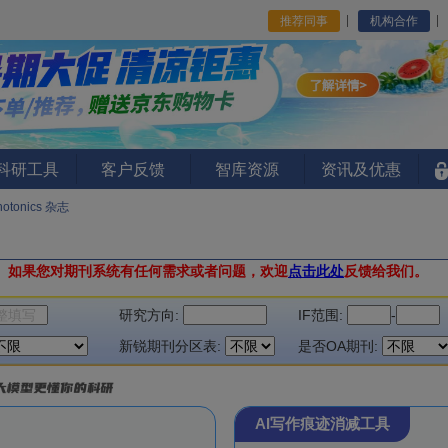
推荐同事
机构合作
I科研工具
客户反馈
智库资源
资讯及优惠
hotonics 杂志
。
如果您对期刊系统有任何需求或者问题，欢迎
点击此处
反馈给我们。
研究方向:
IF范围:
-
新锐期刊分区表:
是否OA期刊:
AI写作痕迹消减工具