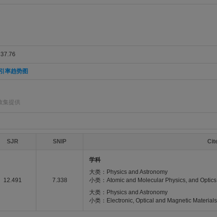
7.76
引率趋势图
]收集提供
SJR
SNIP
Ci
学科
大类：Physics and Astronomy
12.491
7.338
小类：Atomic and Molecular Physics, and Optics
大类：Physics and Astronomy
小类：Electronic, Optical and Magnetic Materials