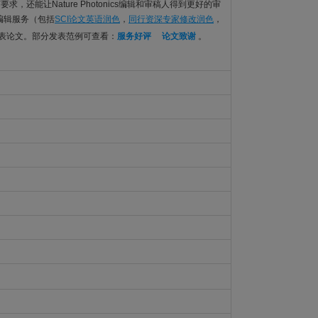
的语言要求，还能让Nature Photonics编辑和审稿人得到更好的审
文编辑服务（包括
SCI论文英语润色
，
同行资深专家修改润色
，
发表论文。部分发表范例可查看：
服务好评
论文致谢
。