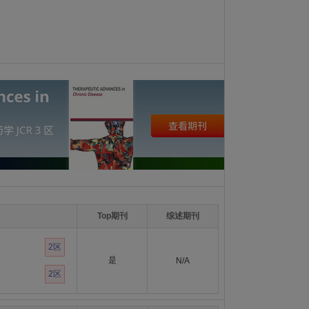
Top期刊
综述期刊
2区
是
N/A
2区