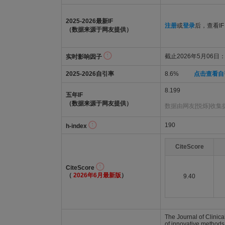
2025-2026最新IF
注册
或
登录
后，查看IF
（数据来源于网友提供）
截止2026年5月06日：5
实时影响因子
2025-2026自引率
8.6%
点击查看自
8.199
五年IF
（数据来源于网友提供）
数据由网友[悦烁]收集
190
h-index
CiteScore
CiteScore
（
2026年6月最新版
）
9.40
The Journal of Clinica
of innovative methods 