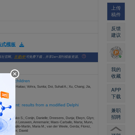
上传
稿件
反馈
建议
版格式模板
版社官网。
开通VIP
可免费下载，并享1w+期刊模板资源。
我的
收藏
arms in children
Su; Chu, Haitao; Vohra, Sunita; Doi, Suhail A.; Xu, Chang; Jia,
APP
下载
6
development: results from a modified Delphi
兼职
招聘
urgers, Jako S.; Conijn, Danielle; Dreesens, Dunja; Elwyn, Glyn;
nn, Tammy; van Leeuwen, Annemarie; Maes-Carballo, Marta; Munn,
 Anne; Trujillo-Martin, Maria M.; van der Weele, Gerda; Florez,
inna; Pieper, Dawid
9