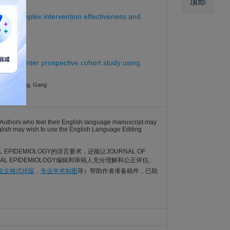
顶部
tand complex intervention effectiveness and
Junqiang
3
a multicenter prospective cohort study using
Linghui; Wang, Gang
7
). Authors who feel their English language manuscript may
English may wish to use the English Language Editing
AL EPIDEMIOLOGY的语言要求，还能让JOURNAL OF
ICAL EPIDEMIOLOGY编辑和审稿人充分理解和公正评估。
I论文格式排版
，
专业学术制图
等）帮助作者准备稿件，已助