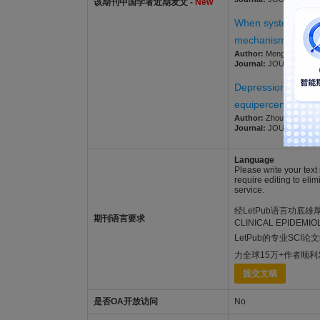
该期刊中国学者近期发文 -
New
When systematic re
mechanisms
Author:
Meng, Meiqi; Zh
Journal:
JOURNAL OF CLI
Depression rating s
equipercentile link
Author:
Zhou, Jia; Hu, J
Journal:
JOURNAL OF CLI
Language
Please write your text
require editing to eli
service.
经LetPub语言功底雄厚的
期刊语言要求
CLINICAL EPI
LetPub的专业SCI
力全球15万+作者顺
提交文稿
是否OA开放访问
No