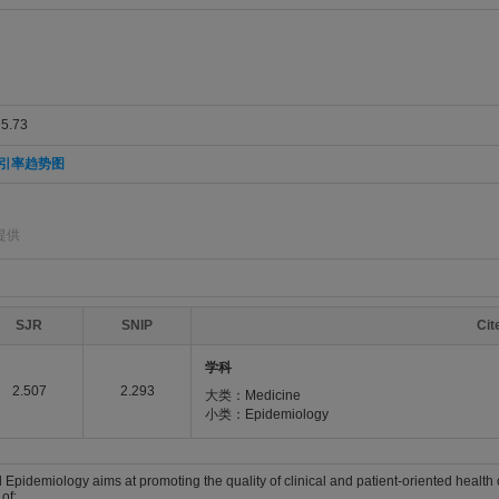
.73
引率趋势图
提供
SJR
SNIP
Ci
学科
2.507
2.293
大类：Medicine
小类：Epidemiology
l Epidemiology aims at promoting the quality of clinical and patient-oriented heal
of: