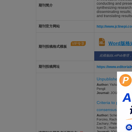
conducting and presen
期刊简介
synthesizing research 
disseminating results;
and translating results
期刊官方网站
http://www.jclinepi.c
Word版
VIP专享
期刊投稿格式模板
此模板由LetPub整理
期刊投稿网址
https://www.editori
Unpublished trials
Author:
Yisha, Zuhaer; F
Pengli
Journal:
JOURNAL OF CLI
Criteria to priorit
consensus study
Author:
Schewe, Leon V.;
Forcino, Rachel C.; Fra
Zachary; Peleg, Mor; Per
Ivan D.; Hutchinson, And
Journal:
JOURNAL OF CLI