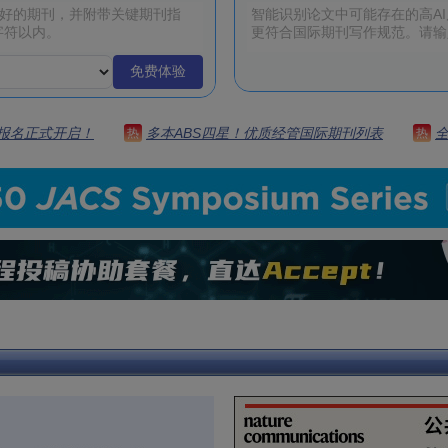
免费体验
 | 报名正式开启！
多本ABS四星！优质经管国际期刊列表
热
热