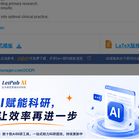
ting primary research;
results;
 into optimal clinical practice;
om/
LaTeX
格式模板
，仅供参考。
开通VIP
可免费下载，并享1w+期刊模板资源。
此模板来自于期刊/出
almanager.com/JCEPI
 affected evidence synthesis substantially when estimating medication h
an, Zhaohu; Furuya-Kanamori, Luis; Tian, Yuan; Loke, Yoon; Peng, Zhen; Lin, Lifeng; Golder, 
NICAL EPIDEMIOLOGY. 2026; Vol. 195, Issue , pp. -. DOI: 10.1016/j.jclinepi.2026.11227
ize clinical practice guideline recommendations for patient decision aid 
 Scheibler, Fueloep; Fischer, Lena; Baghus, Anouk; van Bostraeten, Pieter; Bresser, Cato; B
nco, Juan; Garvelink, Mirjam; Giguere, Anik; Gionfriddo, Michael R.; Gupta, Samir; Hoffma
estelo-Perez, Lilisbeth; Schubbe, Danielle; Sprengers, Dominique; Stacey, Dawn; Stiggelbout,
rew; Li, Sheyu; Puljak, Livia; Karge, Torsten; Langer, Thomas; Orduhan, Clara; Schaefer, Cor
NICAL EPIDEMIOLOGY. 2026; Vol. 194, Issue , pp. -. DOI: 10.1016/j.jclinepi.2026.11222