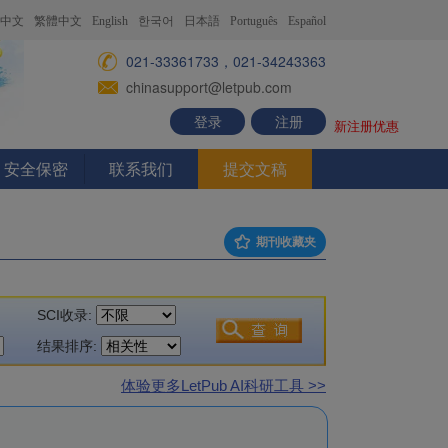
中文
繁體中文
English
한국어
日本語
Português
Español
021-33361733，021-34243363
chinasupport@letpub.com
登录
注册
新注册优惠
安全保密
联系我们
提交文稿
期刊收藏夹
SCI收录:
结果排序:
体验更多LetPub AI科研工具 >>