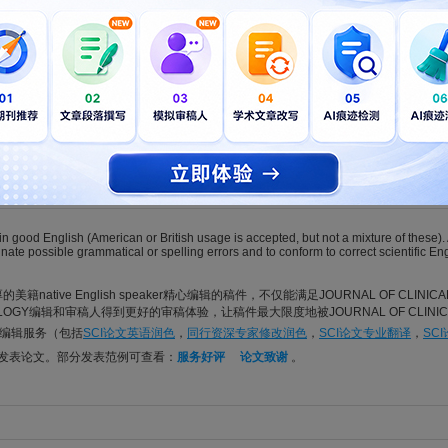
view meets realist review: proposing a hybrid review design to unders
ou, Yuxin; Han, Shuyu; Yang, Dan; Yang, Yajuan; Yu, Zhenwei; Li, Yike; Hao, Yufang; Zhao, 
NICAL EPIDEMIOLOGY. 2026; Vol. 194, Issue , pp. -. DOI: 10.1016/j.jclinepi.2026.11225
cales demonstrate significant correlations but systematic differences: 
ing
ia; Zhou, Yi; Zhang, Ling; Feng, Yuan; Feng, Lei; Xiao, Le; Chen, Xu; Zhou, Jingjing; Meng, 
NICAL EPIDEMIOLOGY. 2026; Vol. 194, Issue , pp. -. DOI: 10.1016/j.jclinepi.2026.11220
 in good English (American or British usage is accepted, but not a mixture of these
minate possible grammatical or spelling errors and to conform to correct scientific 
美籍native English speaker精心编辑的稿件，不仅能满足JOURNAL OF CLINIC
DEMIOLOGY编辑和审稿人得到更好的审稿体验，让稿件最大限度地被JOURNAL OF CLIN
论文编辑服务（包括
SCI论文英语润色
，
同行资深专家修改润色
，
SCI论文专业翻译
，
SC
利发表论文。部分发表范例可查看：
服务好评
论文致谢
。