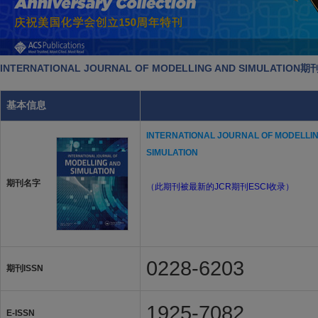
INTERNATIONAL JOURNAL OF MODELLING AND SIMULATIO
基本信息
INTERNATIONAL JOURNAL OF MODELLI
SIMULATION
期刊名字
（此期刊被最新的JCR期刊ESCI收录）
0228-6203
期刊ISSN
1925-7082
E-ISSN