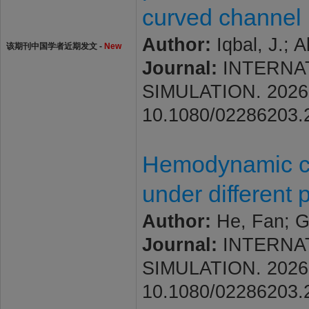
curved channel
Author:
Iqbal, J.; 
该期刊中国学者近期发文 -
New
Journal:
INTERNA
SIMULATION. 2026; V
10.1080/02286203.
Hemodynamic co
under different 
Author:
He, Fan; Ga
Journal:
INTERNA
SIMULATION. 2026; V
10.1080/02286203.