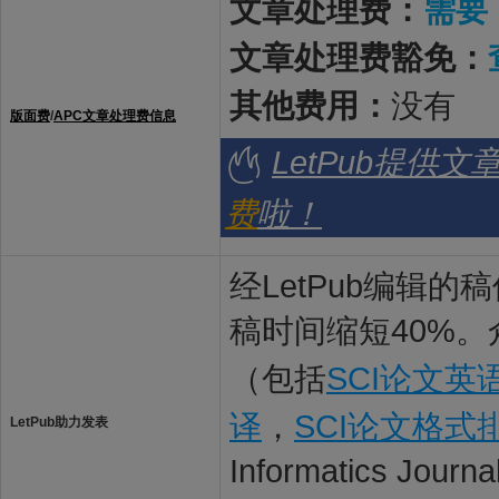
文章处理费：
需要
文章处理费豁免：
其他费用：
没有
版面费
/
APC文章处理费信息
LetPub提供
费
啦！
经LetPub编辑
稿时间缩短40%。
（包括
SCI论文英
译
，
SCI论文格式
LetPub助力发表
Informatics Jo