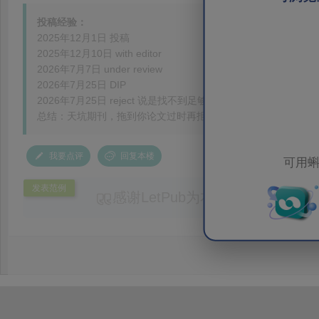
投稿经验：
2025年12月1日 投稿
2025年12月10日 with editor
2026年7月7日 under review
2026年7月25日 DIP
2026年7月25日 reject 说是找不到足够审稿人
总结：天坑期刊，拖到你论文过时再拒
我要点评
回复本楼
可用蝌
发表范例
感谢LetPub为本论文提供专业
务。编辑结合论文中全光谱响应S
效应及界面电荷传输等研究内容，
论述逻辑进行了系统梳理，使研究
析及机理讨论之间的关系更加清晰
出的呈现。同时，编辑对英文语法
语言规范进行了细致修改，有效提