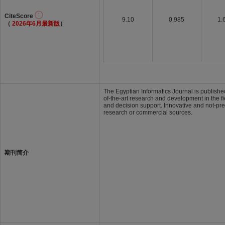
CiteScore
9.10
0.985
1.
（
2026年6月最新版
）
The Egyptian Informatics Journal is published 
of-the-art research and development in the f
and decision support. Innovative and not-pr
research or commercial sources.
期刊简介