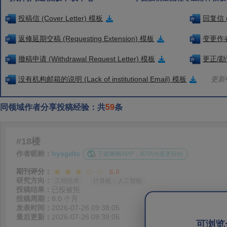
投稿信 (Cover Letter) 模板
回复信 (
返修延期交稿 (Requesting Extension) 模板
变更作者信
撤稿申请 (Withdrawal Request Letter) 模板
更正/勘误
没有机构邮箱的说明 (Lack of institutional Email) 模板
更新中
同领域作者分享投稿经验：共
59
条
#18楼
作者昵称：
hysgdtc
下载蝌蝌APP，和TA沟通更轻松
期刊评分：
6.0
研究方向：
工程技术
计算机：人工智能
投稿结果：
已投被拒
投稿周期：
8.0 个月
发表时间：
2026-07-26 09:38:05
最后更新：
2026-07-26 09:38:05
可浏览