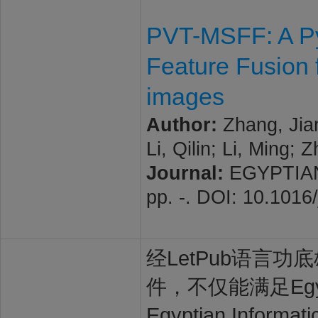
PVT-MSFF: A Pyr
Feature Fusion 
images
Author:
Zhang, Jian
Li, Qilin; Li, Ming;
Journal:
EGYPTIAN 
pp. -. DOI: 10.1016
经LetPub语言功底雄
件，不仅能满足Egypt
Egyptian Inf