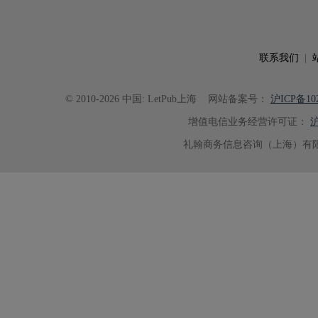
可读性。整个服务过程中沟通及时
具有针对性，为论文顺利投稿并发表于 Ad
了重要帮助。
联系我们
|
© 2010-2026 中国: LetPub上海
网站备案号：
沪ICP备102
增值电信业务经营许可证：
沪
礼翰商务信息咨询（上海）有限