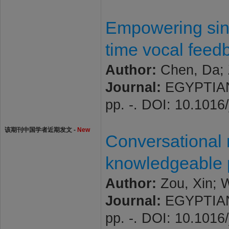
Empowering sing
time vocal feed
Author:
Chen, Da; 
Journal:
EGYPTIAN 
pp. -. DOI: 10.1016
该期刊中国学者近期发文 -
New
Conversational 
knowledgeable 
Author:
Zou, Xin; W
Journal:
EGYPTIAN 
pp. -. DOI: 10.1016