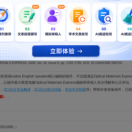
IALS EXPRESS. 2026; Vol. 16, Issue 6, pp. 1796-1808. DOI: 10.1364/OME.588909
eband sensor based on a high-Q magnetic-dipole metasurface for molecu
engya; Hong, Qiankai; Li, Yaping; Zhang, Yifei; Shi, Yanpeng
IALS EXPRESS. 2026; Vol. 16, Issue 6, pp. 1729-1739. DOI: 10.1364/OME.584895
ed holographic metasurface for beamforming in the X-band [Invited]
 Zhang, Kuang; Yuan, Yueyi; Chen, Qiming; Burokur, Shah Nawaz; Wang, Yuxiang
IALS EXPRESS. 2026; Vol. 16, Issue 6, pp. 1844-1857. DOI: 10.1364/OME.593177
for discriminating laser cavity solitons in a microresonator-filtered fibr
; Cutrona, Antonio; Mconnell, Jordan; Brooks, James; Chu, Sai T.; Little, Brent E.; Morando
zi, Alessia
IALS EXPRESS. 2026; Vol. 16, Issue 6, pp. 1782-1795. DOI: 10.1364/OME.596703
籍native English speaker精心编辑的稿件，不仅能满足Optical Materials Expr
稿件最大限度地被Optical Materials Express编辑和审稿人充分理解和公正评估
，
SCI论文专业翻译
，
SCI论文格式排版
，
专业学术制图
等）帮助作者准备稿件，已助
1篇）
。
SD1890; ）