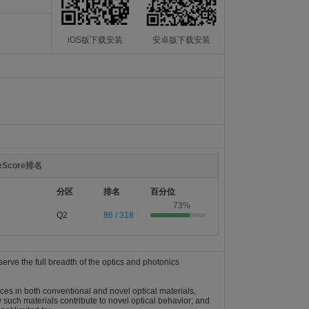
iOS版下载安装
安卓版下载安装
teScore排名
分区
排名
百分位
73%
Q2
86 / 318
serve the full breadth of the optics and photonics
es in both conventional and novel optical materials,
 such materials contribute to novel optical behavior; and