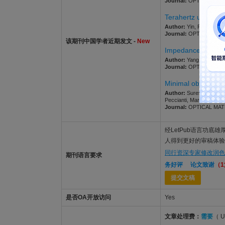
Journal:
OPTICAL MATER
Terahertz ultrawid
Author:
Yin, Ran; Pan, M
Journal:
OPTICAL MATER
该期刊中国学者近期发文 -
New
Impedance-modulat
Author:
Yang, Jingchen;
Journal:
OPTICAL MATER
Minimal observables 
Author:
Suresh, Aadithya
Peccianti, Marco; Pasqua
Journal:
OPTICAL MATER
经LetPub语言功底雄厚的美
人得到更好的审稿体验，让
同行资深专家修改润色
期刊语言要求
务好评
论文致谢
（
提交文稿
是否OA开放访问
Yes
文章处理费：
需要
（ U