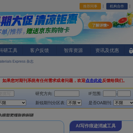
推荐同事
机构合作
I科研工具
客户反馈
智库资源
资讯及优惠
Materials Express 杂志
。
如果您对期刊系统有任何需求或者问题，欢迎
点击此处
反馈给我们。
研究方向:
IF范围:
-
新锐期刊分区表:
是否OA期刊:
AI写作痕迹消减工具