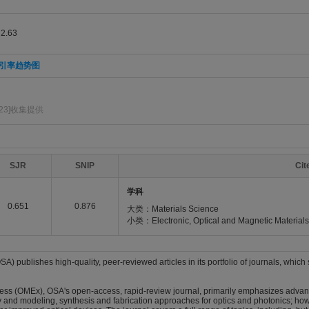
.63
引率趋势图
423]收集提供
SJR
SNIP
Ci
学科
0.651
0.876
大类：Materials Science
小类：Electronic, Optical and Magnetic Materials
A) publishes high-quality, peer-reviewed articles in its portfolio of journals, which 
ress (OMEx), OSA's open-access, rapid-review journal, primarily emphasizes advanc
ry and modeling, synthesis and fabrication approaches for optics and photonics; how