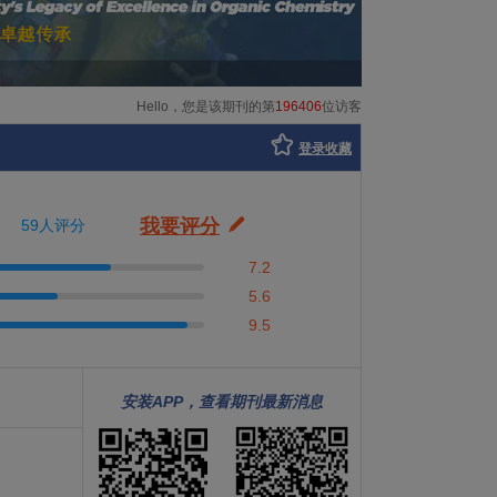
Hello，您是该期刊的第
196406
位访客
登录收藏
我要评分
59人评分
7.2
5.6
9.5
安装APP，查看期刊最新消息