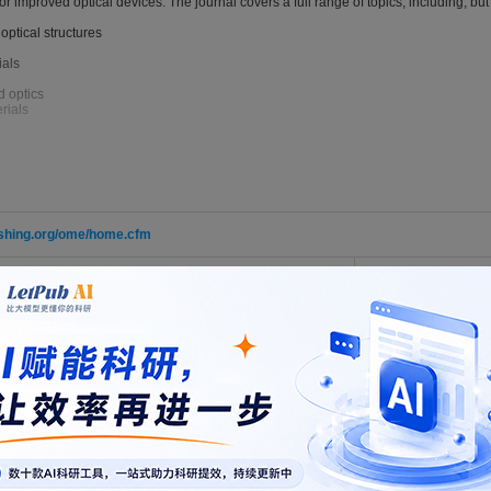
 improved optical devices. The journal covers a full range of topics, including, but n
 optical structures
ials
d optics
rials
s
cs
ishing.org/ome/home.cfm
 photonics
ess considers original research articles, feature issue contributions, invited revie
hort, timely opinion articles from experts and thought-leaders in the field on curren
LaTeX
格式模板
版社官网。
开通VIP
可免费下载，并享1w+期刊模板资源。
此模板来自于期刊/出
blishing.org/Account/Login?ReturnUrl=%2F
 compressive electromagnetic DOA estimation, linear-polarization chara
 Lyu, Zihan; Yurduseven, Okan