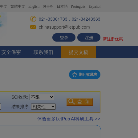
中文
繁體中文
English
한국어
日本語
Português
Español
021-33361733，021-34243363
chinasupport@letpub.com
登录
注册
新注册优惠
安全保密
联系我们
提交文稿
期刊收藏夹
SCI收录:
结果排序:
体验更多LetPub AI科研工具 >>