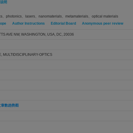
说明
ics、photonics、lasers、nanomaterials、metamaterials、optical materials
cope
Author Instructions
Editorial Board
Anonymous peer review
S AVE NW, WASHINGTON, USA, DC, 20036
, MULTIDISCIPLINARY-OPTICS
文章数趋势图