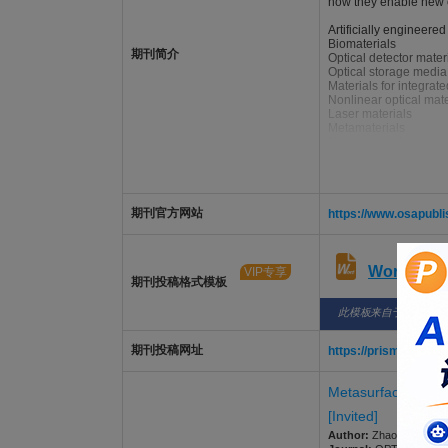
how they enable new or
Artificially engineered
Biomaterials
期刊简介
Optical detector mater
Optical storage media
Materials for integrate
Nonlinear optical mate
Laser materials
Metamaterials
Nanomaterials
Organics and polymer
Soft materials
IR materials
Materials for fiber opti
Hybrid technologies
期刊官方网站
https://www.osapubl
Materials for quantum
Optical Materials Expr
publishes occasional s
interest.
Word版
VIP专享
期刊投稿格式模板
此模板来自于期刊/出
期刊投稿网址
https://prism.osapu
Metasurface-driven
[Invited]
Author:
Zhao, Mengran;