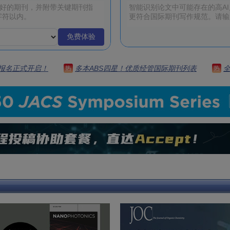
免费体验
 | 报名正式开启！
多本ABS四星！优质经管国际期刊列表
热
热