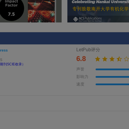
LetPub评分
press
6.8
SS
期刊SCIE收录）
声誉
影响力
速度