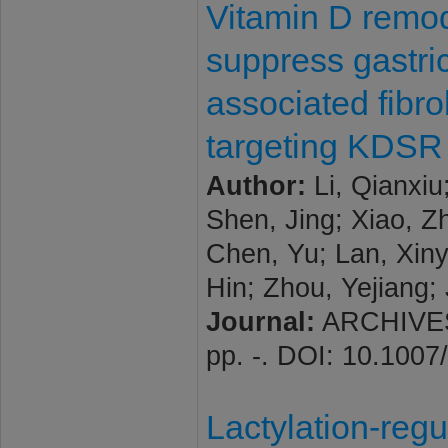
Vitamin D remod
suppress gastri
associated fibr
targeting KDSR
Author:
Li, Qianxiu
Shen, Jing; Xiao, 
Chen, Yu; Lan, Xiny
Hin; Zhou, Yejiang; 
Journal:
ARCHIVES
pp. -. DOI: 10.100
Lactylation-reg