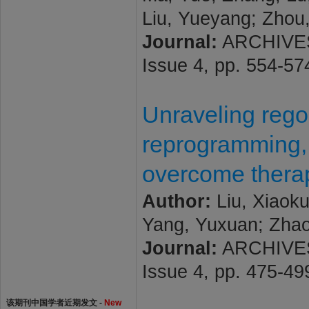
Liu, Yueyang; Zhou
Journal:
ARCHIVES
Issue 4, pp. 554-5
Unraveling rego
reprogramming, 
overcome therap
Author:
Liu, Xiaoku
Yang, Yuxuan; Zhao,
Journal:
ARCHIVES
Issue 4, pp. 475-4
该期刊中国学者近期发文 -
New