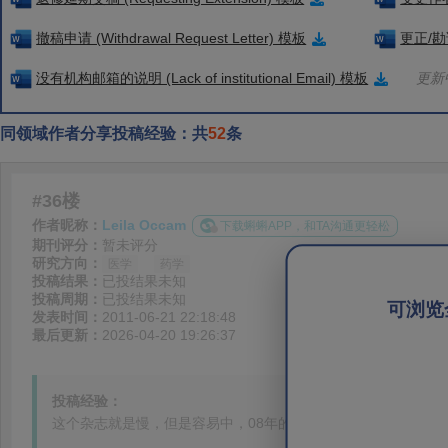
撤稿申请 (Withdrawal Request Letter) 模板
更正/勘误
没有机构邮箱的说明 (Lack of institutional Email) 模板
更新中
同领域作者分享投稿经验：共
52
条
#36楼
作者昵称：
Leila Occam
下载蝌蝌APP，和TA沟通更轻松
期刊评分：
暂未评分
研究方向：
医学
药学
投稿结果：
已投结果未知
投稿周期：
已投结果未知
可浏览
发表时间：
2011-06-21 22:18:48
最后更新：
2026-04-20 19:26:37
投稿经验：
这个杂志就是慢，但是容易中，08年的时候还要纸质版，和硬