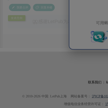
我要点评
回复本楼
发表范例
感谢LetPub为本论文提供专业
可用蝌
务。编辑结合论文中全光谱响应S
效应及界面电荷传输等研究内容，
论述逻辑进行了系统梳理，使研究
析及机理讨论之间的关系更加清晰
出的呈现。同时，编辑对英文语法
语言规范进行了细致修改，有效提
可读性。整个服务过程中沟通及时
具有针对性，为论文顺利投稿并发表于 Ad
了重要帮助。
联系我们
|
© 2010-2026 中国: LetPub上海
网站备案号：
沪ICP备102
增值电信业务经营许可证：
沪