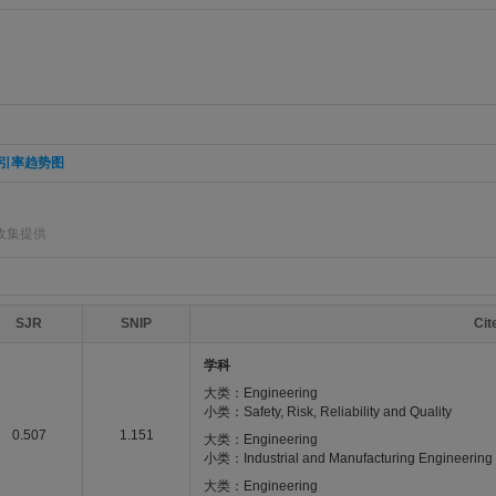
引率趋势图
收集提供
SJR
SNIP
Ci
学科
大类：Engineering
小类：Safety, Risk, Reliability and Quality
0.507
1.151
大类：Engineering
小类：Industrial and Manufacturing Engineering
大类：Engineering