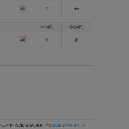
4区
否
N/A
Top期刊
综述期刊
4区
否
否
Pub的专业SCI论文编辑服务（包括
SCI论文英语润色
，
同行