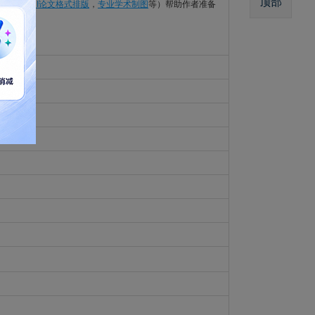
顶部
业翻译
，
SCI论文格式排版
，
专业学术制图
等）帮助作者准备