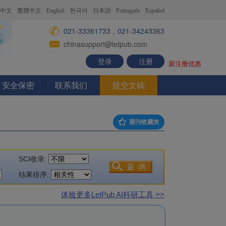
中文
繁體中文
English
한국어
日本語
Português
Español
021-33361733，021-34243363
chinasupport@letpub.com
登录
注册
新注册优惠
安全保密
联系我们
提交文稿
期刊收藏夹
SCI收录:
结果排序:
体验更多LetPub AI科研工具 >>