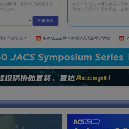
免费体验
 | 报名正式开启！
多本ABS四星！优质经管国际期刊列表
热
热