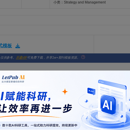
小类：Strategy and Management
格式模板
，仅供参考。
开通VIP
可免费下载，并享1w+期刊模板资源。
ult diagnosis method based on dual noise reduction
n, Huiyuan; Yu, Yongqin; Zhang, Qiyue; Wang, Bin
ALITY IN MAINTENANCE ENGINEERING. 2026; Vol. , Issue , pp. -. DOI: 10.1108/JQME
lanced maintenance decision optimization of aviation equipment based 
 Ji-Liang; Zhou, Zhi-Cheng; Peng, Qi-Rui
ALITY IN MAINTENANCE ENGINEERING. 2026; Vol. , Issue , pp. -. DOI: 10.1108/JQME
native English speaker精心编辑的稿件，不仅能满足Journal of Quality in Mai
tenance Engineering编辑和审稿人得到更好的审稿体验，让稿件最大限度地被Journal of Qual