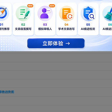
的专业SCI论文编辑服务（包括
SCI论文英语润色
，
同行资深专家修改润色
，
SCI论文专
万+作者顺利发表论文。部分发表范例可查看：
服务好评
论文致谢
。
sk, Reliability and Quality
章数趋势图