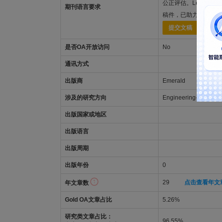
公正评估。LetPub
期刊语言要求
稿件，已助力全球15
提交文稿
是否OA开放访问
No
通讯方式
出版商
Emerald
涉及的研究方向
Engineering-Safety, Ri
出版国家或地区
出版语言
出版周期
出版年份
0
29
点击查看年文
年文章数
Gold OA文章占比
5.26%
研究类文章占比：
96.55%