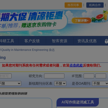
推荐同事
机构合作
I科研工具
客户反馈
智库资源
资讯及优惠
of Quality in Maintenance Engineering 杂志
ring
。
如果您对期刊系统有任何需求或者问题，欢迎
点击此处
反馈给我们。
研究方向:
IF范围:
-
新锐期刊分区表:
是否OA期刊:
AI写作痕迹消减工具