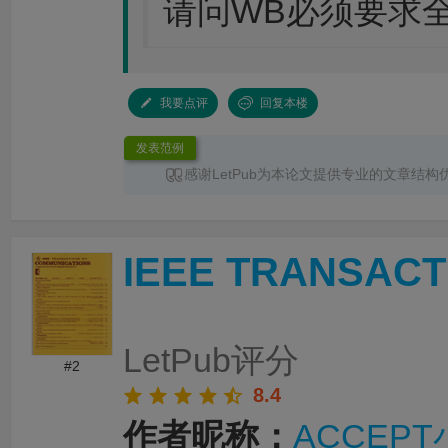
请问WB必须要求
我要点评
回复本楼
发表范例
感谢LetPub为本论文提供专业的文章结构
润色
服务。编辑结合论文中全光谱响应S型异
换发光、光热效应及界面电荷传输等研究内容
体框架、章节衔接和论述逻辑进行了系统梳理
IEEE TRANSACT
景、材料设计思路、性能分析及机理讨论之间
清晰，论文创新点也得到了更加突出的呈现。
对英文语法、专业术语、句式表达及学术语言
细致修改，有效提升了文章的准确性、专业性
整个服务过程中沟通及时、反馈高效，修改建
LetPub评分
有针对性，为论文顺利投稿并发表于 Advanced S
#2
提供了重要帮助。
8.4
作者昵称：
ACCEP