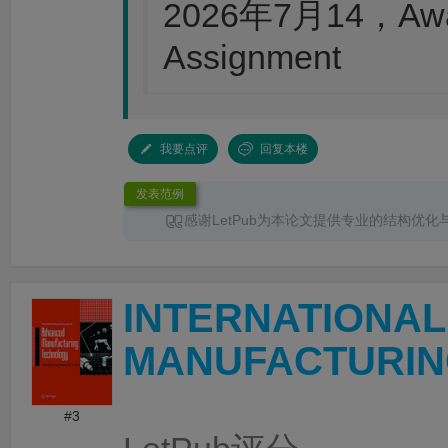
2026年7月14，Awai
Assignment
我要点评
回复本楼
发表范例
感谢LetPub为本论文提供专业的结构优化
服务。编辑针对论文整体框架、章节衔接、论
术表达进行了系统梳理，使文章结构更加清晰
更加突出，各部分内容之间的逻辑关系也更加
INTERNATIONA
时，编辑对英文语法、专业术语和句式表达进
改，有效提升了论文的规范性、准确性和可读
务过程沟通顺畅、反馈及时，修改建议专业且
MANUFACTURIN
性，为论文顺利投稿和发表提供了重要帮助。
#3