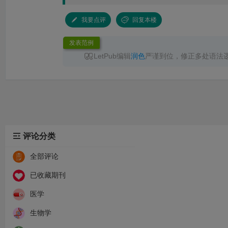
我要点评
回复本楼
发表范例
LetPub编辑
润色
严谨到位，修正多处语法
无语言问题直接录用，已成功见刊，服务高效
推荐！
评论分类
全部评论
已收藏期刊
医学
生物学