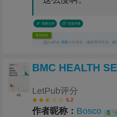
我要点评
回复本楼
发表范例
LetPub
润色
十分专业，编辑用词专业、修
服响应及时，交付准时，
润色
后文章语言流畅
推荐！
BMC HEALTH S
LetPub评分
#5
5.2
作者昵称：
Bosco
下载