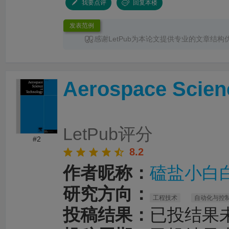
我要点评
回复本楼
发表范例
感谢LetPub为本论文提供专业的文章结构
润色
服务。编辑结合论文中全光谱响应S型异
换发光、光热效应及界面电荷传输等研究内容
体框架、章节衔接和论述逻辑进行了系统梳理
Aerospace Scien
景、材料设计思路、性能分析及机理讨论之间
清晰，论文创新点也得到了更加突出的呈现。
对英文语法、专业术语、句式表达及学术语言
细致修改，有效提升了文章的准确性、专业性
整个服务过程中沟通及时、反馈高效，修改建
LetPub评分
有针对性，为论文顺利投稿并发表于 Advanced S
#2
提供了重要帮助。
8.2
作者昵称：
磕盐小白
研究方向：
工程技术
自动化与控
投稿结果：
已投结果