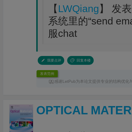
【
LWQiang
】 发表时
系统里的“send e
服chat
我要点评
回复本楼
发表范例
感谢LetPub为本论文提供专业的结构优化
服务。编辑针对论文整体框架、章节衔接、论
术表达进行了系统梳理，使文章结构更加清晰
更加突出，各部分内容之间的逻辑关系也更加
OPTICAL MATER
时，编辑对英文语法、专业术语和句式表达进
改，有效提升了论文的规范性、准确性和可读
务过程沟通顺畅、反馈及时，修改建议专业且
性，为论文顺利投稿和发表提供了重要帮助。