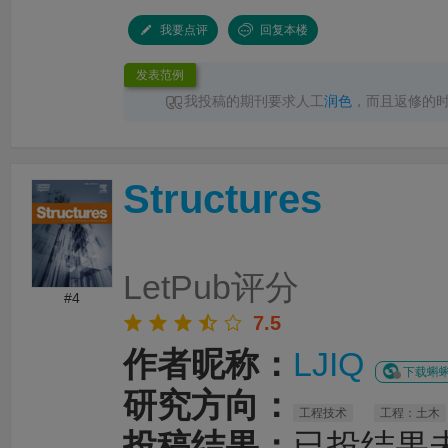
我要点评
回复本楼
发表范例
我投稿的期刊要求人工
润色
，而且返修的
性要求，
LetPub润色
速度完全足够，其中一次
色
完成返回，十分点赞
Structures
LetPub评分
#4
7.5
作者昵称：
LJIQ
下载蝌蝌
研究方向：
工程技术
工程：土木
投稿结果：
已投结果