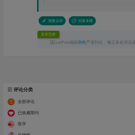
我要点评
回复本楼
发表范例
LetPub编辑
润色
严谨到位，修正多处语法
无语言问题直接录用，已成功见刊，服务高效
推荐！
评论分类
全部评论
已收藏期刊
医学
生物学