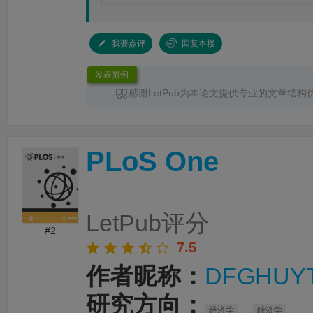
我要点评
回复本楼
发表范例
感谢LetPub为本论文提供专业的文章结构
润色
服务。编辑结合论文中全光谱响应S型异
换发光、光热效应及界面电荷传输等研究内容
体框架、章节衔接和论述逻辑进行了系统梳理
PLoS One
景、材料设计思路、性能分析及机理讨论之间
清晰，论文创新点也得到了更加突出的呈现。
对英文语法、专业术语、句式表达及学术语言
细致修改，有效提升了文章的准确性、专业性
整个服务过程中沟通及时、反馈高效，修改建
LetPub评分
有针对性，为论文顺利投稿并发表于 Advanced S
#2
提供了重要帮助。
7.5
作者昵称：
DFGHUY
研究方向：
经济学
经济学