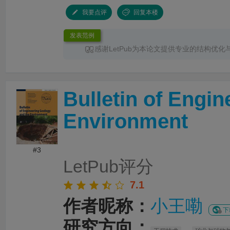
我要点评
回复本楼
发表范例
感谢LetPub为本论文提供专业的结构优化
服务。编辑针对论文整体框架、章节衔接、论
术表达进行了系统梳理，使文章结构更加清晰
更加突出，各部分内容之间的逻辑关系也更加
Bulletin of Engi
时，编辑对英文语法、专业术语和句式表达进
改，有效提升了论文的规范性、准确性和可读
务过程沟通顺畅、反馈及时，修改建议专业且
Environment
性，为论文顺利投稿和发表提供了重要帮助。
#3
LetPub评分
7.1
作者昵称：
小王嘞
下
研究方向：