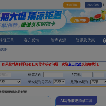
推荐同事
机构合作
I科研工具
客户反馈
智库资源
资讯及优惠
域期刊
。
如果您对期刊系统有任何需求或者问题，欢迎
点击此处
反馈给我们。
研究方向:
IF范围:
-
新锐期刊分区表:
是否OA期刊:
AI写作痕迹消减工具