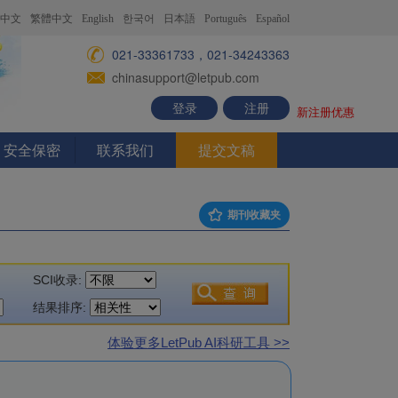
中文
繁體中文
English
한국어
日本語
Português
Español
021-33361733，021-34243363
chinasupport@letpub.com
登录
注册
新注册优惠
安全保密
联系我们
提交文稿
期刊收藏夹
SCI收录:
结果排序:
体验更多LetPub AI科研工具 >>