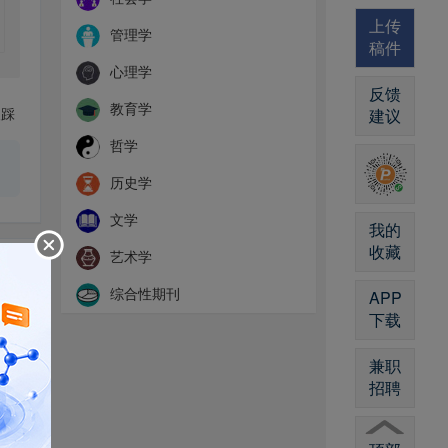
上传
管理学
稿件
心理学
反馈
教育学
建议
踩
哲学
历史学
文学
我的
收藏
艺术学
详情
综合性期刊
APP
下载
好友
兼职
招聘