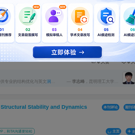
9
4 分
刊审稿很快
0
人赞
0
人
文提供专业的结构优化与英文
润色
—
李志峰
，昆明理工大学材
框架、章节衔接、论述逻辑和学
料科学与工程学院
使文章结构更加清晰，研究重点
间的逻辑关系也更加紧密。同
f Structural Stability and Dynamics
业术语和句式表达进行了细致修
本刊评论
期刊
范性、准确性和可读性。整个服
时，修改建议专业且具有针对
表提供了重要帮助。
P，和TA沟通更轻松
主页