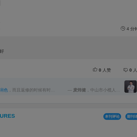
5
5
4 分
好
0
人赞
0
人
润色
，而且返修的时候有时效
—
麦炜健
，中山市小榄人民
完全足够，其中一次还能提前
润
医院
TURES
本刊评论
期刊