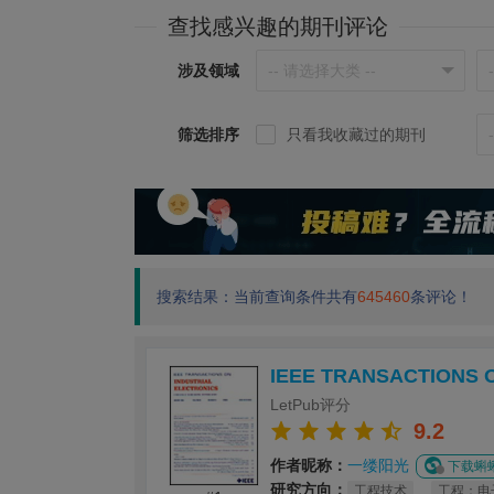
查找感兴趣的期刊评论
涉及领域
筛选排序
只看我收藏过的期刊
搜索结果：当前查询条件共有
645460
条评论！
IEEE TRANSACTIONS 
LetPub评分
9.2
作者昵称：
一缕阳光
下载蝌蝌
研究方向：
工程技术
工程：电