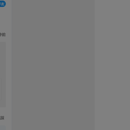
好友
钟前
踩