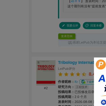
【
xb￥￥
】 发表时间：2026-
这个期刊有没有“提前发表
我要点评
回复本楼
发表范例
感谢LetPub为本论
润色
服务。编辑结合论文
换发光、光热效应及界面
体框架、章节衔接和论述
Tribology International
景、材料设计思路、性能
清晰，论文创新点也得到
LetPub评分
对英文语法、专业术语、
8.4
细致修改，有效提升了文
作者昵称：
lfz
下载蝌蝌APP，
整个服务过程中沟通及时
研究方向：
有针对性，为论文顺利投稿并发表
工程技术
工程：机
#2
投稿结果：
已投修改后录用
提供了重要帮助。
投稿周期：
2.0 个月
发表时间：
2026-08-08 16:02:2