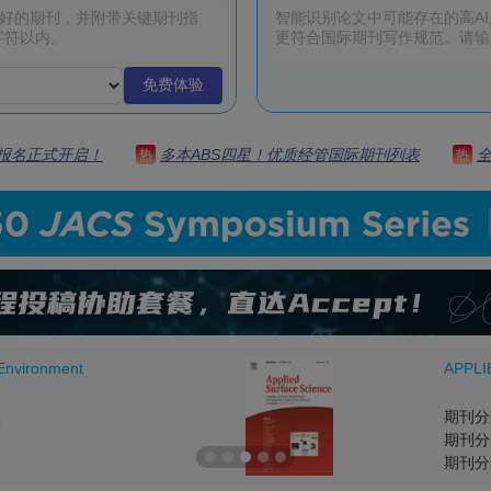
免费体验
 | 报名正式开启！
多本ABS四星！优质经管国际期刊列表
热
热
 Environment
APPLI
区
期刊分
期刊分
期刊分