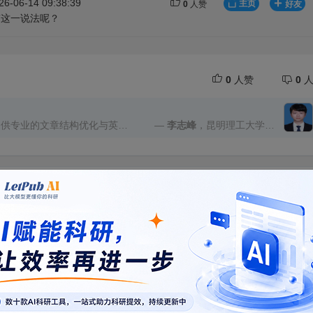
06-14 09:38:39
主页
好友
0
人赞
”这一说法呢？
0
人赞
0
人
文提供专业的文章结构优化与英文
—
李志峰
，昆明理工大学材
中全光谱响应S型异质结、上转
料科学与工程学院
电荷传输等研究内容，对文章整
逻辑进行了系统梳理，使研究背
分析及机理讨论之间的关系更加
本刊评论
期刊
了更加突出的呈现。同时，编辑
句式表达及学术语言规范进行了
章的准确性、专业性和可读性。
和TA沟通更轻松
主页
、反馈高效，修改建议专业且具
于 Advanced Science
械
9