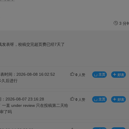
3
2
3 分
以在线发表呀，校稿交完超页费已经7天了
表时间：2026-08-08 16:02:52
主页
好友
0
人赞
t多久后进行
026-08-07 23:16:28
主页
好友
0
人赞
一直 under review 只在投稿第二天给
送审了吗