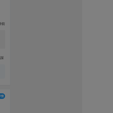
钟前
踩
详情