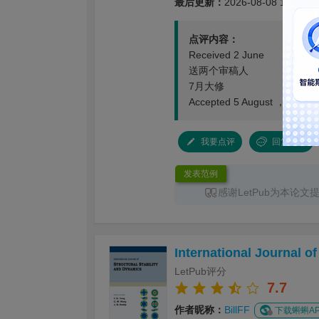
最后更新：
2026-08-08 16:02:2
点评内容：
Received 2 June
送两个审稿人
7月大修
Accepted 5 August ，期
我要点评
回复本楼
发表范例
感谢LetPub为本论
服务。编辑针对论文整体
术表达进行了系统梳理，
更加突出，各部分内容之
International Journal o
时，编辑对英文语法、专
改，有效提升了论文的规
LetPub评分
务过程沟通顺畅、反馈及
7.7
性，为论文顺利投稿和发
作者昵称：
BillFF
下载蝌蝌AP