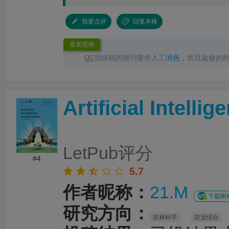
我要点评
回复本楼
发表范例
我投稿的期刊要求人工
润色
，而且返修的
性要求，
LetPub润色
速度完全足够，其中一次
色
完成返回，十分点赞
Artificial Intelli
LetPub评分
#4
5.7
作者昵称：
21.M
下载蝌蝌
研究方向：
农林科学
农业综合