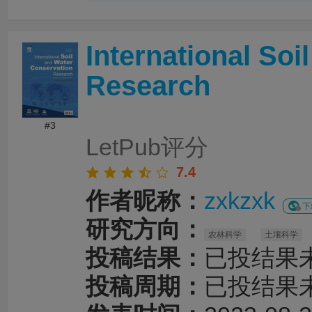
服务。编辑针对论文整体框架、章节衔接、论
术表达进行了系统梳理，使文章结构更加清晰
更加突出，各部分内容之间的逻辑关系也更加
International So
时，编辑对英文语法、专业术语和句式表达进
改，有效提升了论文的规范性、准确性和可读
务过程沟通顺畅、反馈及时，修改建议专业且
Research
性，为论文顺利投稿和发表提供了重要帮助。
#3
LetPub评分
7.4
作者昵称：
zxkzxk
下
研究方向：
农林科学
土壤科学
投稿结果：
已投结果
投稿周期：
已投结果