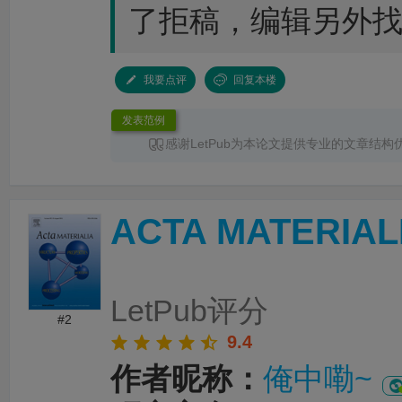
了拒稿，编辑另外找了
我要点评
回复本楼
发表范例
感谢LetPub为本论文提供专业的文章结构
润色
服务。编辑结合论文中全光谱响应S型异
换发光、光热效应及界面电荷传输等研究内容
体框架、章节衔接和论述逻辑进行了系统梳理
ACTA MATERIAL
景、材料设计思路、性能分析及机理讨论之间
清晰，论文创新点也得到了更加突出的呈现。
对英文语法、专业术语、句式表达及学术语言
细致修改，有效提升了文章的准确性、专业性
整个服务过程中沟通及时、反馈高效，修改建
LetPub评分
有针对性，为论文顺利投稿并发表于 Advanced S
#2
提供了重要帮助。
9.4
作者昵称：
俺中嘞~