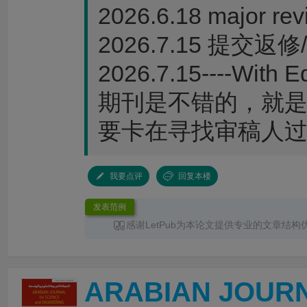
2026.6.18 major rev
2026.7.15 提交返修/W
2026.7.15----With Ed
期刊是不错的，就
要卡在寻找审稿人
我要点评
回复本楼
发表范例
感谢LetPub为本论文提供专业的文章结构
润色
服务。编辑结合论文中全光谱响应S型异
换发光、光热效应及界面电荷传输等研究内容
体框架、章节衔接和论述逻辑进行了系统梳理
ARABIAN JOURN
景、材料设计思路、性能分析及机理讨论之间
清晰，论文创新点也得到了更加突出的呈现。