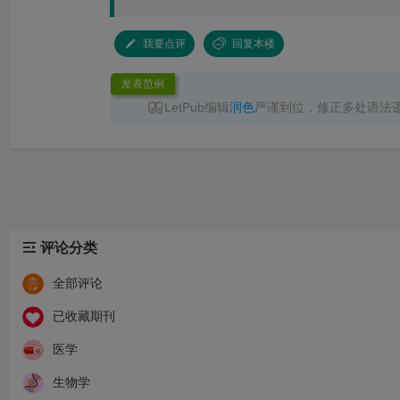
我要点评
回复本楼
发表范例
LetPub编辑
润色
严谨到位，修正多处语法
无语言问题直接录用，已成功见刊，服务高效
推荐！
评论分类
全部评论
已收藏期刊
医学
生物学