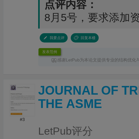
点评内容：
8月5号，要求添加资金
我要点评
回复本楼
发表范例
感谢LetPub为本论文提供专业的结构优化
服务。编辑针对论文整体框架、章节衔接、论
术表达进行了系统梳理，使文章结构更加清晰
更加突出，各部分内容之间的逻辑关系也更加
JOURNAL OF T
时，编辑对英文语法、专业术语和句式表达进
改，有效提升了论文的规范性、准确性和可读
务过程沟通顺畅、反馈及时，修改建议专业且
THE ASME
性，为论文顺利投稿和发表提供了重要帮助。
#3
LetPub评分