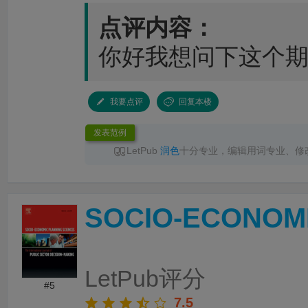
点评内容：
你好我想问下这个
我要点评
回复本楼
发表范例
LetPub
润色
十分专业，编辑用词专业、修
服响应及时，交付准时，
润色
后文章语言流畅
推荐！
SOCIO-ECONOMI
LetPub评分
#5
7.5