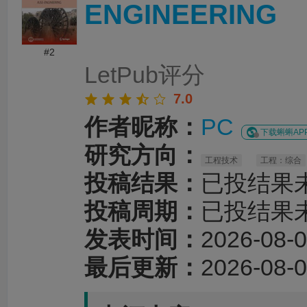
对英文语法、专业术语、句式表达及学术语言
ENGINEERING
细致修改，有效提升了文章的准确性、专业性
整个服务过程中沟通及时、反馈高效，修改建
有针对性，为论文顺利投稿并发表于 Advanced S
#2
提供了重要帮助。
LetPub评分
7.0
作者昵称：
PC
下载蝌蝌AP
研究方向：
工程技术
工程：综合
投稿结果：
已投结果
投稿周期：
已投结果
发表时间：
2026-08-0
最后更新：
2026-08-0