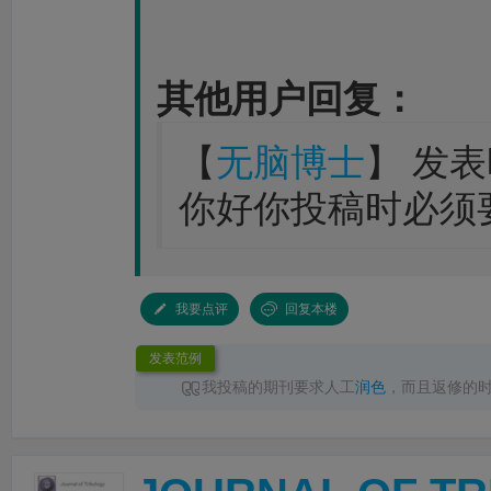
其他用户回复：
【
无脑博士
】 发表时
你好你投稿时必须
我要点评
回复本楼
发表范例
我投稿的期刊要求人工
润色
，而且返修的
性要求，
LetPub润色
速度完全足够，其中一次
色
完成返回，十分点赞