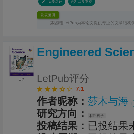
我要点评
回复本楼
发表范例
感谢LetPub为本论文提供专业的文章结构
润色
服务。编辑结合论文中全光谱响应S型异
换发光、光热效应及界面电荷传输等研究内容
体框架、章节衔接和论述逻辑进行了系统梳理
Engineered Scie
景、材料设计思路、性能分析及机理讨论之间
清晰，论文创新点也得到了更加突出的呈现。
对英文语法、专业术语、句式表达及学术语言
细致修改，有效提升了文章的准确性、专业性
整个服务过程中沟通及时、反馈高效，修改建
LetPub评分
有针对性，为论文顺利投稿并发表于 Advanced S
#2
提供了重要帮助。
7.1
作者昵称：
莎木与海
研究方向：
材料科学
投稿结果：
已投结果