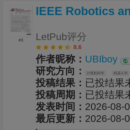
更加突出，各部分内容之间的逻辑关系也更加
IEEE Robotics an
时，编辑对英文语法、专业术语和句式表达进
改，有效提升了论文的规范性、准确性和可读
务过程沟通顺畅、反馈及时，修改建议专业且
性，为论文顺利投稿和发表提供了重要帮助。
LetPub评分
#3
8.6
作者昵称：
UBIboy
研究方向：
计算机科学
机器人学
投稿结果：
已投结果
投稿周期：
已投结果
发表时间：
2026-08-0
最后更新：
2026-08-0