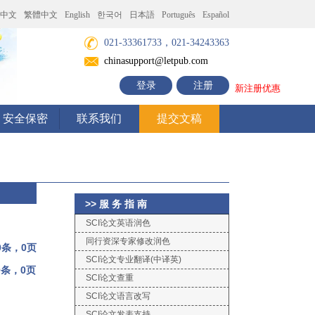
中文
繁體中文
English
한국어
日本語
Português
Español
021-33361733，021-34243363
chinasupport@letpub.com
登录
注册
新注册优惠
安全保密
联系我们
提交文稿
>> 服 务 指 南
SCI论文英语润色
同行资深专家修改润色
0条，0页
SCI论文专业翻译(中译英)
0条，0页
SCI论文查重
SCI论文语言改写
SCI论文发表支持