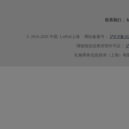
可读性。整个服务过程中沟通及时
具有针对性，为论文顺利投稿并发表于 Ad
了重要帮助。
联系我们
|
© 2010-2026 中国: LetPub上海
网站备案号：
沪ICP备102
增值电信业务经营许可证：
沪
礼翰商务信息咨询（上海）有限