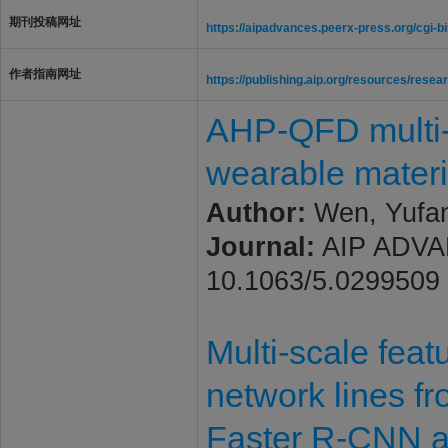
期刊投稿网址
https://aipadvances.peerx-press.org/cgi-b
作者指南网址
https://publishing.aip.org/resources/resea
AHP-QFD multi-o
wearable materia
Author:
Wen, Yufan;
Journal:
AIP ADVANC
10.1063/5.0299509
Multi-scale featu
network lines f
Faster R-CNN a