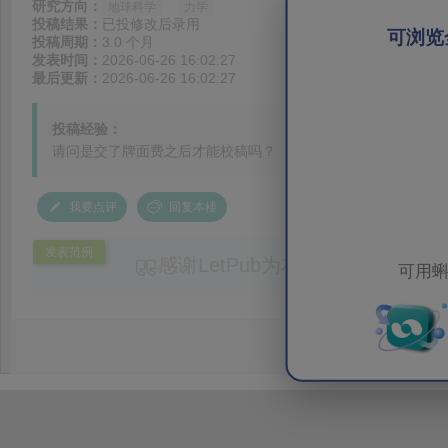
研究方向：
地球科学
力学
投稿结果：
已投修改后录用
可浏览
投稿周期：
3.0 个月
发表时间：
2026-06-26 16:02:27
最后更新：
2026-06-26 16:02:27
投稿经验：
请问是交了牌面费之后才能校稿吗？
我要点评
回复本楼
发表范例
感谢LetPub为本论文提供专业
可用蝌
务。编辑结合论文中全光谱响应S
效应及界面电荷传输等研究内容，
论述逻辑进行了系统梳理，使研究
析及机理讨论之间的关系更加清晰
出的呈现。同时，编辑对英文语法
语言规范进行了细致修改，有效提