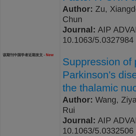
Author:
Zu, Xiangdo
Chun
Journal:
AIP ADVANC
10.1063/5.0327984
该期刊中国学者近期发文 -
New
Suppression of p
Parkinson's dis
the thalamic nu
Author:
Wang, Ziyan
Rui
Journal:
AIP ADVANC
10.1063/5.0332506