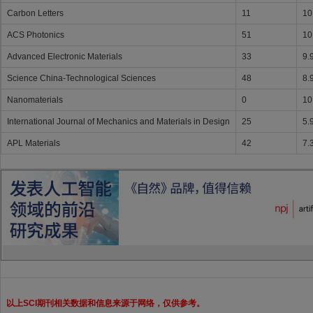
Carbon Letters
11
10
ACS Photonics
51
10
Advanced Electronic Materials
33
9.
Science China-Technological Sciences
48
8.
Nanomaterials
0
10
International Journal of Mechanics and Materials in Design
25
5.
APL Materials
42
7.
以上SCI期刊相关数据和信息来源于网络，仅供参考。