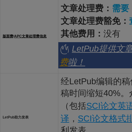
文章处理费：
需要
文章处理费豁免：
其他费用：
没有
版面费
/
APC文章处理费信息
LetPub提供
费
啦！
经LetPub编辑
稿时间缩短40%。
（包括
SCI论文英
译
，
SCI论文格式
LetPub助力发表
利发表。