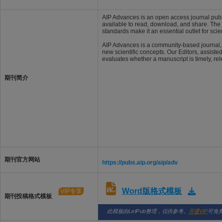
AIP Advances is an open access journal publis
available to read, download, and share. The j
standards make it an essential outlet for scie
AIP Advances is a community-based journal, w
new scientific concepts. Our Editors, assiste
evaluates whether a manuscript is timely, rele
期刊简介
期刊官方网站
https://pubs.aip.org/aip/adv
Word版格式模板
VIP专享
期刊投稿格式模板
此模板由LetPub整理，仅供参考。
开通VIP
可免