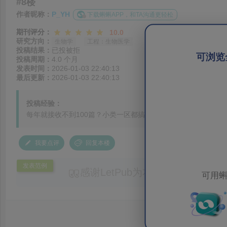
#8楼
作者昵称：
P_YH
下载蝌蝌APP，和TA沟通更轻松
期刊评分：
10.0
研究方向：
生物学
工程：生物医学
投稿结果：
已投被拒
可浏览
投稿周期：
4.0 个月
发表时间：
2026-01-03 22:40:13
最后更新：
2026-01-03 22:40:13
投稿经验：
每年就接收不到100篇？小类一区都搞没了......这期刊水平还是
我要点评
回复本楼
发表范例
感谢LetPub为本论文提供专业
可用蝌
务。编辑结合论文中全光谱响应S
效应及界面电荷传输等研究内容，
论述逻辑进行了系统梳理，使研究