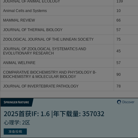
JOURNAL OF ANIMAL ECOLOGY
139
Animal Cells and Systems
10
MAMMAL REVIEW
66
JOURNAL OF THERMAL BIOLOGY
57
ZOOLOGICAL JOURNAL OF THE LINNEAN SOCIETY
75
JOURNAL OF ZOOLOGICAL SYSTEMATICS AND
45
EVOLUTIONARY RESEARCH
ANIMAL WELFARE
57
COMPARATIVE BIOCHEMISTRY AND PHYSIOLOGY B-
90
BIOCHEMISTRY & MOLECULAR BIOLOGY
JOURNAL OF INVERTEBRATE PATHOLOGY
78