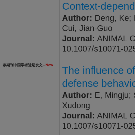
Context-dependen
Author:
Deng, Ke; 
Cui, Jian-Guo
Journal:
ANIMAL COG
10.1007/s10071-02
该期刊中国学者近期发文 -
New
The influence of
defense behavio
Author:
E, Mingju; 
Xudong
Journal:
ANIMAL COG
10.1007/s10071-02