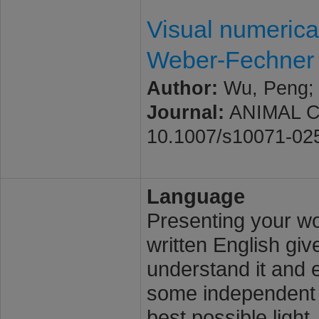
Visual numerical
Weber-Fechner
Author:
Wu, Peng; Z
Journal:
ANIMAL COG
10.1007/s10071-02
Language
Presenting your wor
written English giv
understand it and e
some independent s
best possible light.