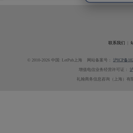
析及机理讨论之间的关系更加清晰
出的呈现。同时，编辑对英文语法
语言规范进行了细致修改，有效提
可读性。整个服务过程中沟通及时
具有针对性，为论文顺利投稿并发表于 Ad
了重要帮助。
联系我们
|
© 2010-2026 中国: LetPub上海
网站备案号：
沪ICP备102
增值电信业务经营许可证：
沪
礼翰商务信息咨询（上海）有限