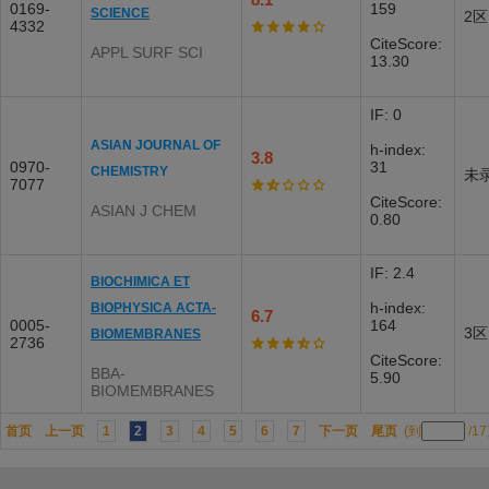
0169-
159
SCIENCE
2区
4332
CiteScore:
APPL SURF SCI
13.30
IF: 0
ASIAN JOURNAL OF
h-index:
3.8
0970-
31
CHEMISTRY
未
7077
CiteScore:
ASIAN J CHEM
0.80
IF: 2.4
BIOCHIMICA ET
h-index:
BIOPHYSICA ACTA-
6.7
0005-
164
3区
BIOMEMBRANES
2736
CiteScore:
BBA-
5.90
BIOMEMBRANES
首页
上一页
1
2
3
4
5
6
7
下一页
尾页
(到
/1