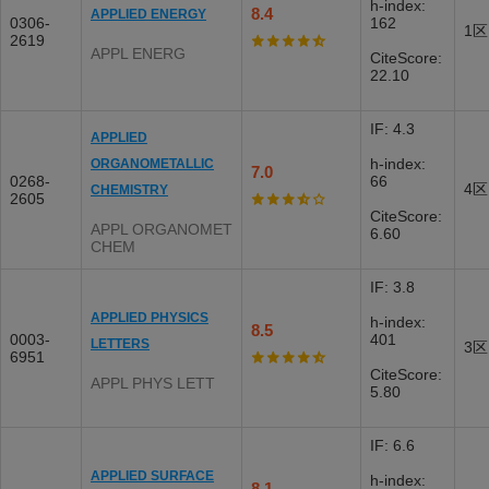
h-index:
8.4
APPLIED ENERGY
0306-
162
1区
2619
APPL ENERG
CiteScore:
22.10
IF: 4.3
APPLIED
h-index:
ORGANOMETALLIC
7.0
0268-
66
4区
CHEMISTRY
2605
CiteScore:
APPL ORGANOMET
6.60
CHEM
IF: 3.8
APPLIED PHYSICS
h-index:
8.5
0003-
401
LETTERS
3区
6951
CiteScore:
APPL PHYS LETT
5.80
IF: 6.6
APPLIED SURFACE
h-index:
8.1