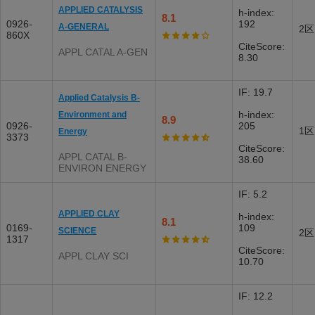
APPLIED CATALYSIS
h-index:
8.1
0926-
192
A-GENERAL
2区
860X
CiteScore:
APPL CATAL A-GEN
8.30
IF: 19.7
Applied Catalysis B-
h-index:
Environment and
8.9
0926-
205
1区
Energy
3373
CiteScore:
APPL CATAL B-
38.60
ENVIRON ENERGY
IF: 5.2
APPLIED CLAY
h-index:
8.1
0169-
109
SCIENCE
2区
1317
CiteScore:
APPL CLAY SCI
10.70
IF: 12.2