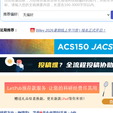
推荐偏好:
近期推荐：
Wiley 2026暑期线上学习营 | 报名正式开启！
热
研究方向：物理学I，字母
B
开头的期刊共有：0份