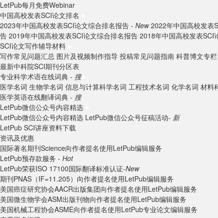
LetPub每月免费Webinar
中国高校发表SCI论文排名
2023年中国高校发表SCI论文综合排名报告 -
New
2022年中国高校发表
告
2019年中国高校发表SCI论文综合排名报告
2018年中国高校发表SC
SCI论文写作辅导材料
写作常见问题汇总
图片及视频制作指导
投稿常见问题指南
科普博文专栏
最新中科院SCI期刊分区表
专业科学术语在线词典 -
搜
医学名词
生物学名词
信息与计算科学名词
工程技术名词
化学名词
材料
医学英语在线翻译词典 -
搜
LetPub微信公众号内容精选
LetPub微信公众号内容精选
LetPub微信公众号征稿活动-
新
LetPub SCI讲座资料下载
资讯及优惠
国际著名期刊Science向作者提名使用LetPub编辑服务
LetPub预存款服务 -
Hot
LetPub荣获ISO 17100国际翻译标准认证-
New
期刊PNAS（IF=11.205）向作者提名使用LetPub编辑服务
美国癌症研究协会AACR出版集团向作者提名使用LetPub编辑服务
美国微生物学会ASM出版刊物向作者提名使用LetPub编辑服务
美国机械工程协会ASME向作者提名使用LetPub专业论文编辑服务