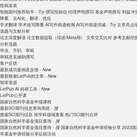
投稿发表
智能期刊推荐助手 -
Try
撰写投稿信
伦理声明撰写
基金声明撰写
利益冲
降重、去AI化、翻译、优化
学术翻译
学术改写降重
AI写作痕迹检测
AI写作痕迹消减 -
Try
文章亮点
选题与文献分析
论文深度解读
论文数据提取（综述/Meta用）
文章交叉比对
参考文献挖
分析选题
毕业、升职、审稿
审稿意见辅助撰写
客户反馈
最新成功案例及反馈 -
New
最新致谢LetPub的文章 -
New
智库资源
LetPub AI 科研工具 -
New
LetPub公开课
国家自然科学基金申报课程
最新SCI期刊信息查询系统 -
搜
搜索SCI期刊信息
按学科领域查看
热门SCI期刊点评
国家自然科学基金项目查询 -
搜
国家自然科学基金项目查询 -
搜
国家自然科学基金申请经验分享
202
学基金申请经验分享征稿活动