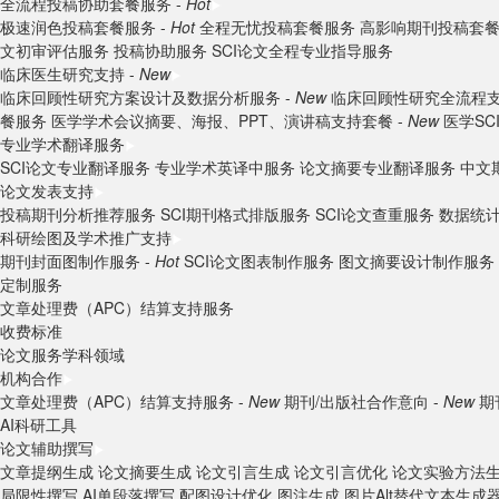
全流程投稿协助套餐服务 -
Hot
极速润色投稿套餐服务 -
Hot
全程无忧投稿套餐服务
高影响期刊投稿套
文初审评估服务
投稿协助服务
SCI论文全程专业指导服务
临床医生研究支持 -
New
临床回顾性研究方案设计及数据分析服务 -
New
临床回顾性研究全流程支
餐服务
医学学术会议摘要、海报、PPT、演讲稿支持套餐 -
New
医学S
专业学术翻译服务
SCI论文专业翻译服务
专业学术英译中服务
论文摘要专业翻译服务
中文
论文发表支持
投稿期刊分析推荐服务
SCI期刊格式排版服务
SCI论文查重服务
数据统
科研绘图及学术推广支持
期刊封面图制作服务 -
Hot
SCI论文图表制作服务
图文摘要设计制作服务
定制服务
文章处理费（APC）结算支持服务
收费标准
论文服务学科领域
机构合作
文章处理费（APC）结算支持服务 -
New
期刊/出版社合作意向 -
New
期
AI科研工具
论文辅助撰写
文章提纲生成
论文摘要生成
论文引言生成
论文引言优化
论文实验方法
局限性撰写
AI单段落撰写
配图设计优化
图注生成
图片Alt替代文本生成