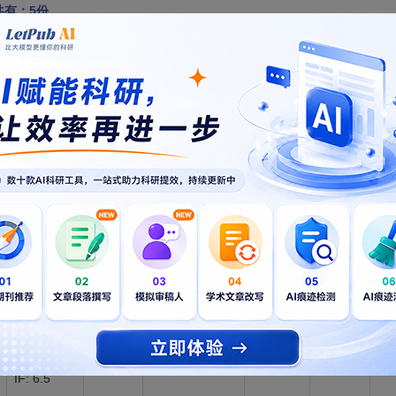
共有：5份
新锐期刊
期刊指标
学科领域
SCI收录
是否OA
分区表
IF: 2.4
大类：材料科学
h-index:
SCI
175
4区
No
87
小类：材料科
SCIE
CiteScore:
学：综合
4.30
IF: 7.2
h-index:
大类：工程技术
SCI
110
1区
较
No
小类：经济学
SCIE
CiteScore:
12.10
IF: 6.5