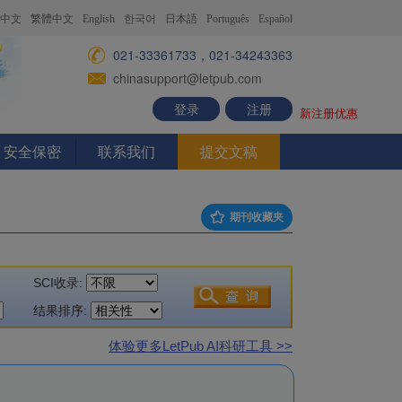
中文
繁體中文
English
한국어
日本語
Português
Español
021-33361733，021-34243363
chinasupport@letpub.com
登录
注册
新注册优惠
安全保密
联系我们
提交文稿
期刊收藏夹
SCI收录:
结果排序:
体验更多LetPub AI科研工具 >>