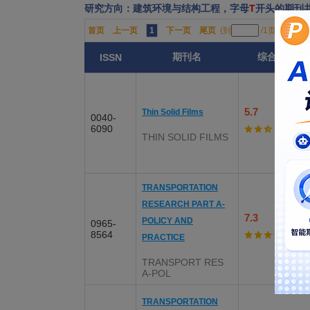
研究方向：建筑环境与结构工程，字母
T
开头的期刊
首页
上一页
1
下一页
尾页
(到
/1页)
期刊名
综合评分
ISSN
5.7
Thin Solid Films
0040-
6090
THIN SOLID FILMS
TRANSPORTATION
RESEARCH PART A-
7.3
POLICY AND
0965-
8564
PRACTICE
TRANSPORT RES
A-POL
TRANSPORTATION