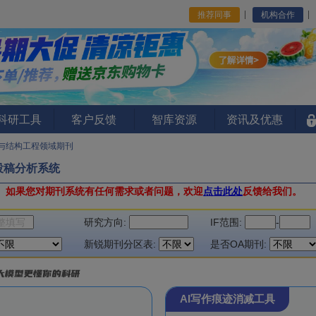
推荐同事
机构合作
I科研工具
客户反馈
智库资源
资讯及优惠
与结构工程领域期刊
投稿分析系统
。
如果您对期刊系统有任何需求或者问题，欢迎
点击此处
反馈给我们。
研究方向:
IF范围:
-
新锐期刊分区表:
是否OA期刊:
AI写作痕迹消减工具