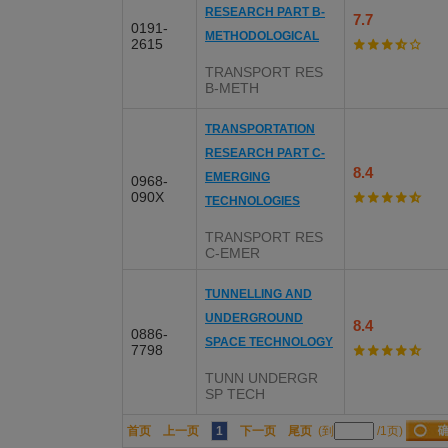
RESEARCH PART B-
7.7
0191-
METHODOLOGICAL
2615
TRANSPORT RES
B-METH
TRANSPORTATION
RESEARCH PART C-
8.4
EMERGING
0968-
090X
TECHNOLOGIES
TRANSPORT RES
C-EMER
TUNNELLING AND
UNDERGROUND
8.4
0886-
SPACE TECHNOLOGY
7798
TUNN UNDERGR
SP TECH
首页
上一页
1
下一页
尾页
(到
/1页)