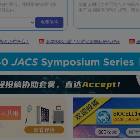
免费体验
 | 报名正式开启！
多本ABS四星！优质经管国际期刊列表
热
热