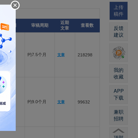
上传
稿件
近期
录用比例
审稿周期
查看数
反馈
文章
建议
约7.5个月
%
218298
文章
我的
收藏
APP
下载
易
约9.0个月
99632
文章
兼职
招聘
顶部