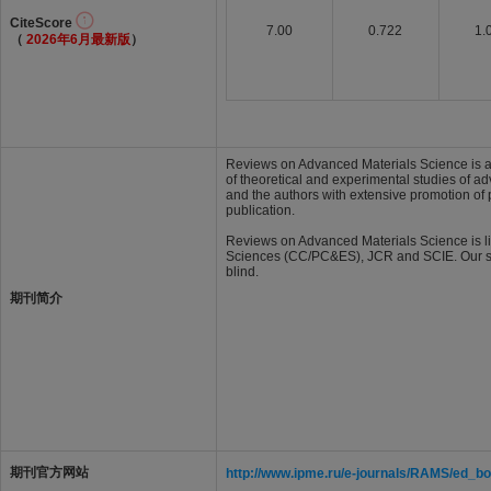
CiteScore
7.00
0.722
1.
（
2026年6月最新版
）
Reviews on Advanced Materials Science is a fu
of theoretical and experimental studies of ad
and the authors with extensive promotion of 
publication.
Reviews on Advanced Materials Science is lis
Sciences (CC/PC&ES), JCR and SCIE. Our stan
blind.
期刊简介
期刊官方网站
http://www.ipme.ru/e-journals/RAMS/ed_bo