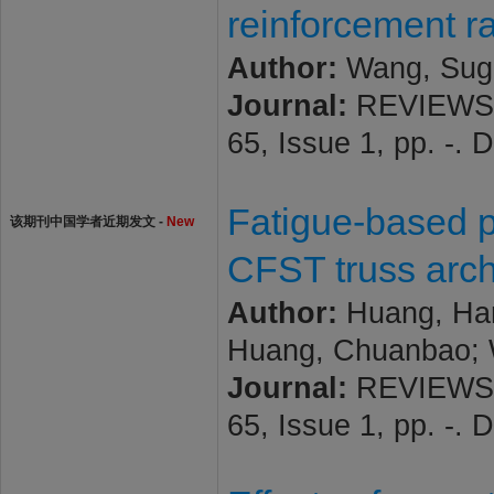
reinforcement r
Author:
Wang, Sugu
Journal:
REVIEWS 
65, Issue 1, pp. -.
Fatigue-based pe
该期刊中国学者近期发文 -
New
CFST truss arch
Author:
Huang, Hanh
Huang, Chuanbao; W
Journal:
REVIEWS 
65, Issue 1, pp. -.