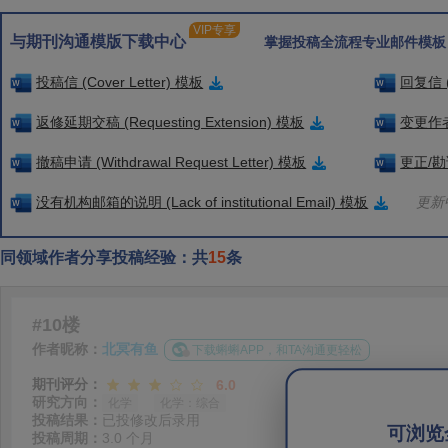
VIP专享
与期刊沟通模版下载中心
掌握投稿全流程专业邮件模板
投稿信 (Cover Letter) 模板
回复信 (
返修延期交稿 (Requesting Extension) 模板
变更作者信
撤稿申请 (Withdrawal Request Letter) 模板
更正/勘误
没有机构邮箱的说明 (Lack of institutional Email) 模板
更新中
同领域作者分享投稿经验：共
15
条
#10楼
作者昵称：
北冥有鱼
下载蝌蝌APP，和TA沟通更轻松
期刊评分：
6.0
研究方向：
化学
化学：综合
投稿结果：
已投修改后录用
可浏览
投稿周期：
3.0 个月