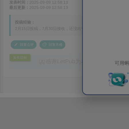
发表时间：
2025-09-09 12:58:13
最后更新：
2025-09-09 12:58:13
投稿经验：
2月15日投稿，7月30日接收，还没出刊。从接收到到出刊得多
我要点评
回复本楼
发表范例
感谢LetPub为本论文提供专业
可用蝌
务。编辑结合论文中全光谱响应S
效应及界面电荷传输等研究内容，
论述逻辑进行了系统梳理，使研究
析及机理讨论之间的关系更加清晰
出的呈现。同时，编辑对英文语法
语言规范进行了细致修改，有效提
可读性。整个服务过程中沟通及时
具有针对性，为论文顺利投稿并发表于 Ad