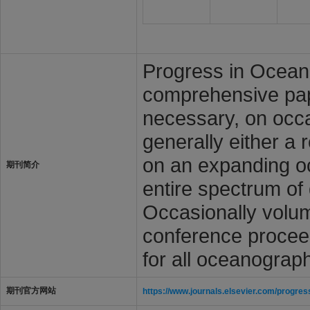
Progress in Ocean
comprehensive pap
necessary, on occas
generally either a 
on an expanding oc
期刊简介
entire spectrum of 
Occasionally volum
conference proceed
for all oceanograp
期刊官方网站
https://www.journals.elsevier.com/progre