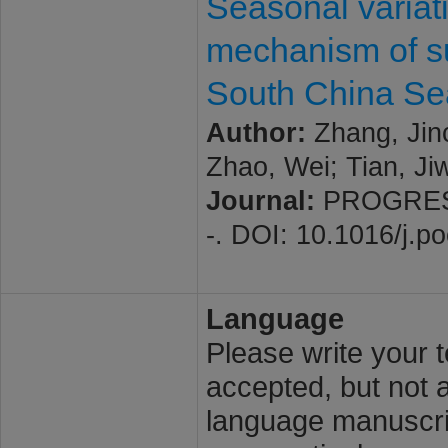
Seasonal variat
mechanism of s
South China Se
Author:
Zhang, Jinc
Zhao, Wei; Tian, Ji
Journal:
PROGRESS 
-. DOI: 10.1016/j.
Language
Please write your t
accepted, but not a
language manuscrip