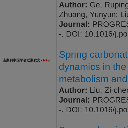
Author:
Ge, Ruping
Zhuang, Yunyun; Li
Journal:
PROGRESS 
-. DOI: 10.1016/j.
Spring carbonate
该期刊中国学者近期发文 -
New
dynamics in the 
metabolism and 
Author:
Liu, Zi-che
Journal:
PROGRESS 
-. DOI: 10.1016/j.