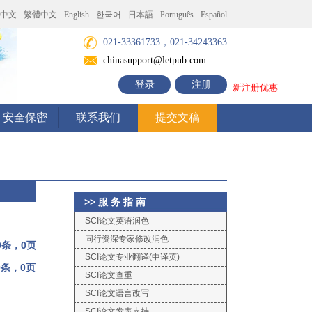
中文
繁體中文
English
한국어
日本語
Português
Español
021-33361733，021-34243363
chinasupport@letpub.com
登录
注册
新注册优惠
安全保密
联系我们
提交文稿
>> 服 务 指 南
SCI论文英语润色
同行资深专家修改润色
0条，0页
SCI论文专业翻译(中译英)
0条，0页
SCI论文查重
SCI论文语言改写
SCI论文发表支持