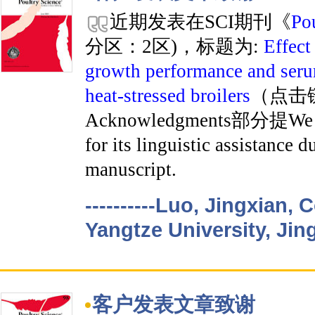
近期发表在SCI期刊《
Pou
分区：2区)，标题为:
Effect
growth performance and seru
heat-stressed broilers
（点击
Acknowledgments部分提We th
for its linguistic assistance d
manuscript.
----------Luo, Jingxian,
Yangtze University, Jin
客户发表文章致谢