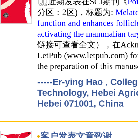
近期发表在SCI期刊《
Po
分区：2区)，标题为:
Melato
function and enhances follicl
activating the mammalian ta
链接可查看全文），在Acknowl
LetPub (www.letpub.com) for 
the preparation of this manus
-----Er-ying Hao , Coll
Technology, Hebei Agric
Hebei 071001, China
客户发表文章致谢