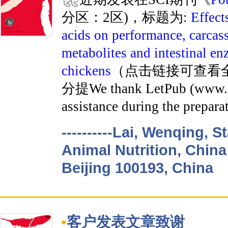
分区：2区)，标题为:
Effect
acids on performance, carcass
metabolites and intestinal enz
chickens
（点击链接可查看全文）
分提We thank LetPub (www.let
assistance during the prepara
----------Lai, Wenqing, 
Animal Nutrition, China 
Beijing 100193, China
客户发表文章致谢