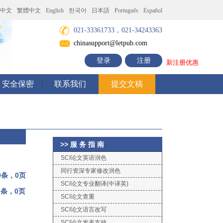
中文
繁體中文
English
한국어
日本語
Português
Español
021-33361733，021-34243363
chinasupport@letpub.com
登录
注册
新注册优惠
安全保密
联系我们
提交文稿
>> 服 务 指 南
SCI论文英语润色
同行资深专家修改润色
0条，0页
SCI论文专业翻译(中译英)
0条，0页
SCI论文查重
SCI论文语言改写
SCI论文发表支持