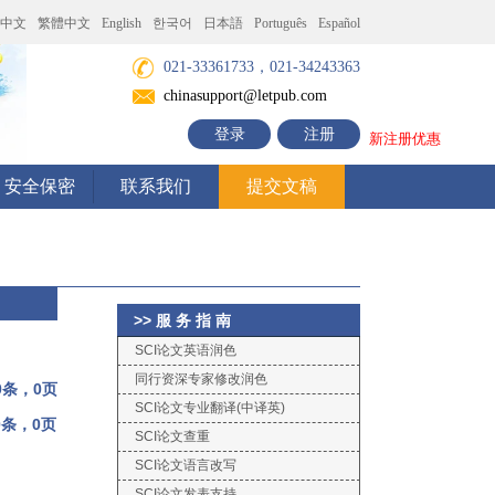
中文
繁體中文
English
한국어
日本語
Português
Español
021-33361733，021-34243363
chinasupport@letpub.com
登录
注册
新注册优惠
安全保密
联系我们
提交文稿
>> 服 务 指 南
SCI论文英语润色
同行资深专家修改润色
0条，0页
SCI论文专业翻译(中译英)
0条，0页
SCI论文查重
SCI论文语言改写
SCI论文发表支持