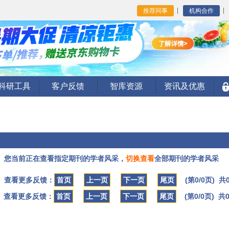
推荐同事
机构合作
I科研工具
客户反馈
智库资源
资讯及优惠
您当前正在查看指定期刊的学者风采，
切换查看
全部期刊的学者风采
查看更多反馈：
首页
上一页
下一页
尾页
(第0/0页) 共
查看更多反馈：
首页
上一页
下一页
尾页
(第0/0页) 共