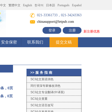
中文
繁體中文
English
한국어
日本語
Português
Español
021-33361733，021-34243363
chinasupport@letpub.com
登录
注册
新注册优惠
安全保密
联系我们
提交文稿
>> 服 务 指 南
SCI论文英语润色
同行资深专家修改润色
0条，0页
SCI论文专业翻译(中译英)
0条，0页
SCI论文查重
SCI论文语言改写
SCI论文发表支持