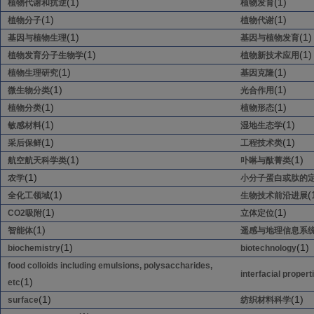
(1)
(1)
植物代谢和抗逆
植物发育
(1)
(1)
植物分子
植物代谢
(1)
(1)
基因与植物生理
基因与植物发育
(1)
(1)
植物发育分子生物学
植物新技术应用
(1)
(1)
植物生理研究
基因克隆
(1)
(1)
微生物分类
光合作用
(1)
(1)
植物分类
植物形态
(1)
(1)
敏感材料
湿地生态学
(1)
(1)
采后保鲜
工程技术类
(1)
(1)
航空航天科学类
卟啉与酞菁类
(1)
农学
小分子蛋白或肽的
(1)
(
全化工领域
生物技术前沿进展
(1)
(1)
CO2吸附
立体定位
(1)
智能体
遥感与地理信息系
(1)
(1)
biochemistry
biotechnology
food colloids including emulsions, polysaccharides,
interfacial propert
(1)
etc
(1)
(1)
surface
纺织材料科学