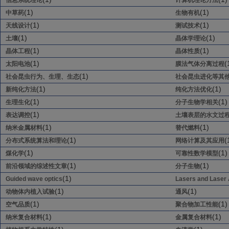
信息系统理论
计算机理论方法
(1)
(1)
中草药
生物有机
(1)
(1)
天线设计
测试技术
(1)
(1)
土壤
晶体学理论
(1)
(1)
晶体工程
晶体性质
(1)
(
太阳电池
膜法气体分离过程
(1)
社会昆虫行为、生理、生态
社会昆虫进化等其
(1)
(1)
新纯化方法
纯化方法优化
(1)
(1)
生理生化
分子生物学相关
(1)
表达调控
土壤表层的水文过
(1)
(1)
纳米金属材料
替代燃料
(1)
(
分布式系统算法和理论
网络计算及其应用
(1)
(1)
煤化学
可靠性数学模型
(1)
(1)
前沿领域的综述性文章
分子生物
(1)
Guided wave optics
Lasers and Laser 
(1)
(1)
动物体内植入试验
通风
(1)
(1)
空气品质
聚合物加工性能
(1)
(1)
纳米复合材料
金属复合材料