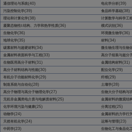
(40)
(39)
通信理论与系统
电化学分析
(39)
(38)
污染控制化学
食品科学基础
(38)
理论和计算化学
计算数学与科学工
(36)
(36)
凝聚态物性I:结构、力学和热学性质
模式识别
(36)
(36)
生物化学
环境微生物学
(35)
(34)
地球化学
材料
(34)
碳素材料与超硬材料
微生物生理与生物
(33)
金属材料表面科学与工程
高分子组装与超分
(31)
(31)
生物医用高分子材料
金属结构材料
(30)
(29)
高分子材料结构与性能
配位化学
(29)
(29)
有机分子功能材料化学
纤维
(28)
(28)
制造系统与自动化
土壤学
(27)
高分子物理与高分子物理化学
生物大分子结构与
(25)
无机非金属类电介质与电解质材料
金属材料的微观结
(25)
(25)
化学环境污染与健康
分离过程
(24)
动物学
金属材料的力学行
(24)
(23)
天然有机化学
运筹与管理
(23)
中药学
生物化工与食品化