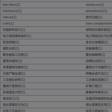
(1)
(1)
thin films
nterfaces
(1)
(1)
interfaces
phosphorus
(1)
(1)
silicon
软件过程
(1)
soils
inter-compartmen
(1)
(
生物材料设计
材料的生物学效应
(1)
电力系统继电保护
电力系统运行与分
(1)
(1)
经济控制
多自主体模拟
(1)
(1)
感官分析
实验物理
(1)
(1)
聚合物加工过程
聚合物物理
(1)
(1)
藻类生物学
赤潮生态学
(1)
(1)
有害藻类生物学
藻类分子生物学
(1)
(1)
天然产物合成
药物合成方法
(1)
(1)
工业催化材料
工业催化流程
(1)
(1)
微纳尺度效应
矿物工程
(1)
(1)
多相流体力学
家禽科学相关
(1)
食品加工
生物活性物质的合
(1)
(1)
溶出度测定方法
溶出度测定应用
(1)
(1)
化学工艺相关
化学工程相关