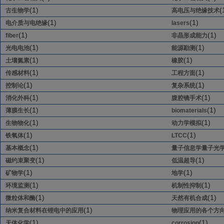
(1)
(
古生物学
高电压与绝缘技术
(1)
(1)
电介质与电绝缘
lasers
(1)
(1)
fiber
非晶形成能力
(1)
(1)
光电电池
能源勘测
(1)
(1)
土壤氮素
橡胶
(1)
(1)
传感材料
工程方面
(1)
(1)
控制论
复杂系统
(1)
(1)
消化外科
腹腔镜手术
(1)
(1)
薄膜生长
biomaterials
(1)
(1)
生物物化
动力学模拟
(1)
(1)
铁氧体
LTCC
(1)
基本概念
量子信息学量子光
(1)
(1)
磁约束聚变
低温超导
(1)
(1)
矿物学
地学
(1)
(1)
环境监测
机制性抑制
(1)
(1)
微粒体和酶
天然有机合成
(1)
纳米复合材料在锂电中的应用
物理应用的各个方
(1)
(1)
天体化学
corrosion