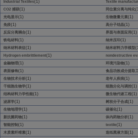
(1)
Industrial Textiles
Textile manufactu
(1)
(
CO2 捕获
同位素分离与纯化
(1)
(1)
光电显示
生物微量元素
(1)
(1)
免疫
高分子结晶
(1)
(1)
反应分离耦合
界面与表面应用
(1)
(1)
铁电材料
纳米压印
(1)
(
纳米材料表征
纳米材料力学模型
(1)
Hydrogen embrittlement
nondestructive ev
(1)
(1)
金融物理
环境污染物
(1)
表面修饰
食品功效成分提取
(1)
(1)
生物技术分析
老年人疾病
(1)
(1)
干细胞生物学
细胞分化与调控
(1)
(1)
结构材料力学性能
微生物代谢工程
(1)
(1)
泌尿学
树枝分子合成
(1)
(1)
生物地理学
碳催化
(1)
(1)
新抗菌药物
体内药物分析
(1)
(1)
智能控制
textile
(1)
(1)
木质素纤维素
造纸黑液方面