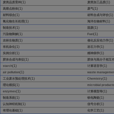
(1)
(1)
麦类品质育种
麦类加工品质
(1)
(1)
高熔点粉体
废气
(1)
(1)
材料综合
材料合成与评价
(1)
(1)
氧化物生长机理
海洋生物材料
(1)
(1)
制造技术
固废
(1)
(1)
污染物降解
Fuel
(1)
(1)
农林生物质
催化反应动力学
(1)
(1)
有机杂化
岩石力学
(1)
(1)
实例分析
精神病学
(1)
胶体合成与表征
胶体与高分子相互
(1)
(1)
starch
计算语言学
(1)
air pollution
waste managemen
(1)
(1)
工业废水预处理技术
Chemistry
(1)
理论模拟
microbial product
(1)
(1)
enzymes
计算模型等
(1)
(1)
制造系统
铁电陶瓷
(1)
(1)
认知神经机制
信号分析
(1)
(1)
有理论基础
化学工艺