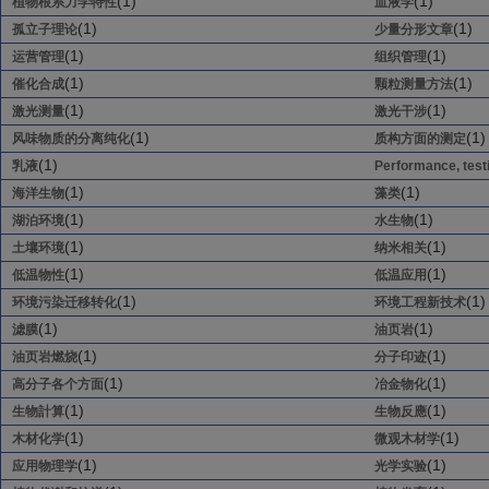
(1)
(1)
植物根系力学特性
血液学
(1)
(1)
孤立子理论
少量分形文章
(1)
(1)
运营管理
组织管理
(1)
(1)
催化合成
颗粒测量方法
(1)
(1)
激光测量
激光干涉
(1)
(1)
风味物质的分离纯化
质构方面的测定
(1)
乳液
Performance, test
(1)
(1)
海洋生物
藻类
(1)
(1)
湖泊环境
水生物
(1)
(1)
土壤环境
纳米相关
(1)
(1)
低温物性
低温应用
(1)
(1)
环境污染迁移转化
环境工程新技术
(1)
(1)
滤膜
油页岩
(1)
(1)
油页岩燃烧
分子印迹
(1)
(1)
高分子各个方面
冶金物化
(1)
(1)
生物計算
生物反應
(1)
(1)
木材化学
微观木材学
(1)
(1)
应用物理学
光学实验