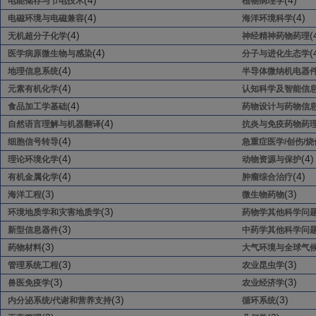
(4)
(4)
电能储存与节电技术
植物病理学
(4)
(4)
电磁环境与电磁兼容
海洋环境科学
(4)
(
无机超分子化学
神经精神药物药理
(4)
(
医学病原微生物与感染
分子与进化生态学
(4)
地理信息系统
半导体微纳机电器
(4)
元素有机化学
认知科学及智能信
(4)
食品加工学基础
药物设计与药物信
(4)
自然语言理解与机器翻译
抗炎与免疫药物药
(4)
细胞信号转导
急重症医学/创伤/烧
(4)
(4)
理论环境化学
动物资源与保护
(4)
(4)
有机金属化学
肿瘤综合治疗
(3)
(3)
海洋工程
微生物药物
(3)
环境地质学和灾害地质学
药物学其他科学问
(3)
新型信息器件
中药学其他科学问
(3)
药物材料
大气环境与全球气
(3)
(3)
管理系统工程
农业昆虫学
(3)
(3)
兽医免疫学
农业经济学
(3)
(3)
内分泌系统/代谢和营养支持
循环系统