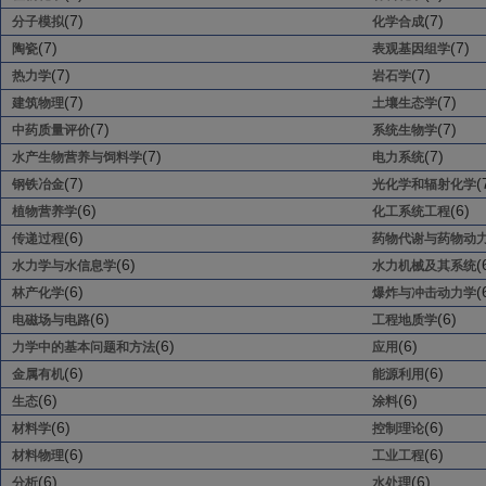
(7)
(7)
分子模拟
化学合成
(7)
(7)
陶瓷
表观基因组学
(7)
(7)
热力学
岩石学
(7)
(7)
建筑物理
土壤生态学
(7)
(7)
中药质量评价
系统生物学
(7)
(7)
水产生物营养与饲料学
电力系统
(7)
(
钢铁冶金
光化学和辐射化学
(6)
(6)
植物营养学
化工系统工程
(6)
传递过程
药物代谢与药物动
(6)
(
水力学与水信息学
水力机械及其系统
(6)
(
林产化学
爆炸与冲击动力学
(6)
(6)
电磁场与电路
工程地质学
(6)
(6)
力学中的基本问题和方法
应用
(6)
(6)
金属有机
能源利用
(6)
(6)
生态
涂料
(6)
(6)
材料学
控制理论
(6)
(6)
材料物理
工业工程
(6)
(6)
分析
水处理