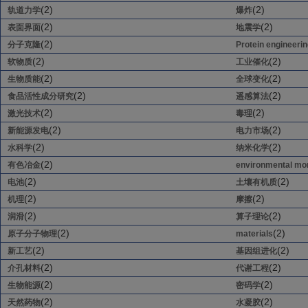
(2)
(2)
轨道力学
爆炸
(2)
(2)
表面界面
地震学
(2)
分子克隆
Protein engineeri
(2)
(2)
软物质
工业催化
(2)
(2)
生物质能
全球变化
(2)
(2)
食品活性成分研究
遥感算法
(2)
(2)
激光技术
毒理
(2)
(2)
新能源发电
电力市场
(2)
(2)
水科学
纳米化学
(2)
有色冶金
environmental mon
(2)
(2)
电池
土壤有机质
(2)
(2)
机理
摩擦
(2)
(2)
润滑
算子理论
(2)
(2)
原子分子物理
materials
(2)
(2)
新工艺
基因组进化
(2)
(2)
介孔材料
代谢工程
(2)
(2)
生物能源
密码学
(2)
(2)
天然药物
水凝胶