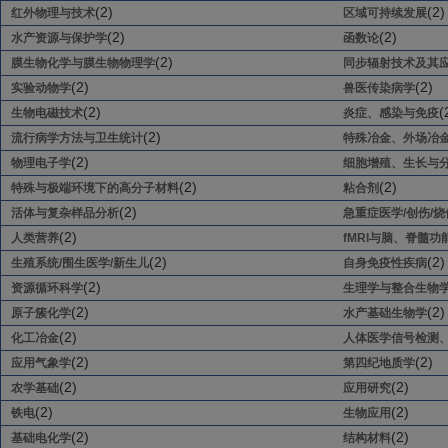
(2)
(2)
红外物理与技术
区域可持续发展
(2)
(2)
水产资源与保护学
函数论
(2)
膜生物化学与膜生物物理学
同步辐射技术及其
(2)
(2)
实验动物学
兽医传染病学
(2)
(
生物电磁技术
炎症、感染与免疫
(2)
流行病学方法与卫生统计
特殊冶金、外场冶
(2)
物理电子学
细胞增殖、生长与
(2)
(2)
特殊与极端环境下的高分子材料
粘合剂
(2)
活体与复杂样品分析
急重症医学/创伤/
(2)
人类营养
fMRI与脑、脊髓
(2)
(2)
生殖系统/围生医学/新生儿
自身免疫性疾病
(2)
资源循环科学
生理学与整合生物
(2)
(2)
原子簇化学
水产基础生物学
(2)
化工冶金
人体医学信号检测
(2)
(2)
应用气象学
第四纪地质学
(2)
(2)
农学基础
应用研究
(2)
(2)
铁电
生物应用
(2)
(2)
基础电化学
结构材料