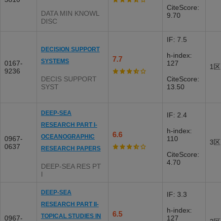
CiteScore:
DATA MIN KNOWL
9.70
DISC
IF: 7.5
DECISION SUPPORT
h-index:
7.7
SYSTEMS
0167-
127
1区
9236
DECIS SUPPORT
CiteScore:
SYST
13.50
DEEP-SEA
IF: 2.4
RESEARCH PART I-
h-index:
6.6
OCEANOGRAPHIC
0967-
110
3区
0637
RESEARCH PAPERS
CiteScore:
4.70
DEEP-SEA RES PT
I
DEEP-SEA
IF: 3.3
RESEARCH PART II-
h-index:
6.5
TOPICAL STUDIES IN
0967-
127