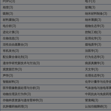
(3)
(3)
POPs
电子
(3)
(3)
相变
玻璃
(3)
(3)
吸附
纳米材料制备
(3)
(3)
材料腐蚀
纳米薄膜
(3)
(3)
电分析
植物生态学
(3)
(3)
进化计算
控制工程
(3)
(3)
生物信息
应用化学
(3)
(3)
活性自由基聚合
煤地质学
(3)
(3)
有机发光
法医学
(3)
(3)
配位聚合催化剂
行为生态学
(3)
(3)
遗传学研究新技术与方法
病原真菌学
(3)
(3)
观赏园艺学
天文学
(3)
(3)
声学
生理生态学
(3)
智能材料
化学计量学与化学
(3)
医学图像数据处理与分析
气体放电与放电等
(3)
动物生理及行为学
中药抗炎与免疫药
(3)
(3)
作物种质资源与遗传育种学
肾衰竭
(3)
(3)
抗肿瘤药物药理
认知功能障碍