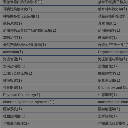
(1)
亚微米器件的光刻技术
掺杂工程(离子植入)
(1)
(1)
环境污染物转化
纳米材料热力学
(1)
(
神经网络理论及应用
试验或临床毒理学
(1)
(1)
载药系统
真空 薄膜
(1)
(1)
药用草药及自然产品的临床应用
药用植物学
(1)
(1)
草药治疗
表面反应
(1)
(
天然产物结构分析及提纯
传统的“三传一反”
(1)
adhesion
Polymer composit
(1)
(1)
河流管理
河流治理与调控
(1)
(1)
水污染治理
土壤侵蚀
(1)
(1)
土壤污染物流失
微生物技术
(1)
(1)
疫病报道
病毒基因组
(1)
指纹图谱
Chemistry and Mat
(1)
(1)
Physical Chemistry
生态毒理
(1)
discrete dynamical systems
mathematical biol
(1)
(1)
医学系统
医学物理学
(1)
(1)
植物抗病性
土木结构
(1)
(
作物逆境生理
作物逆境品质生理