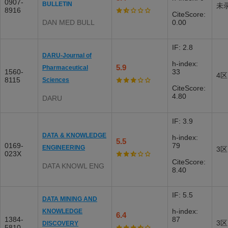
0907-
BULLETIN
未
8916
CiteScore:
DAN MED BULL
0.00
IF: 2.8
DARU-Journal of
h-index:
5.9
Pharmaceutical
1560-
33
4区
8115
Sciences
CiteScore:
4.80
DARU
IF: 3.9
DATA & KNOWLEDGE
h-index:
5.5
0169-
79
ENGINEERING
3区
023X
CiteScore:
DATA KNOWL ENG
8.40
IF: 5.5
DATA MINING AND
h-index:
KNOWLEDGE
6.4
1384-
87
3区
DISCOVERY
5810