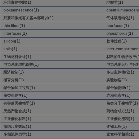
(1)
(1)
环境毒物控制
地貌学
(1)
bioluminescence
chemiluminescen
(1)
(1)
只要和激光有关基本都可以
气体吸附纯化
(1)
(1)
thin films
nterfaces
(1)
(1)
interfaces
phosphorus
(1)
(1)
silicon
软件过程
(1)
soils
inter-compartmen
(1)
(
生物材料设计
材料的生物学效应
(1)
电力系统继电保护
电力系统运行与分
(1)
(1)
经济控制
多自主体模拟
(1)
(1)
感官分析
实验物理
(1)
(1)
聚合物加工过程
聚合物物理
(1)
(1)
藻类生物学
赤潮生态学
(1)
(1)
有害藻类生物学
藻类分子生物学
(1)
(1)
天然产物合成
药物合成方法
(1)
(1)
工业催化材料
工业催化流程
(1)
(1)
微纳尺度效应
矿物工程
(1)
(1)
多相流体力学
家禽科学相关