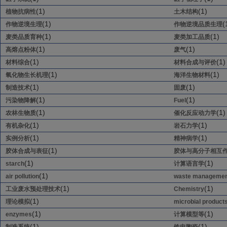
(1)
(1)
植物抗病性
土木结构
(1)
(
作物逆境生理
作物逆境品质生理
(1)
(1)
麦类品质育种
麦类加工品质
(1)
(1)
高熔点粉体
废气
(1)
(1)
材料综合
材料合成与评价
(1)
(1)
氧化物生长机理
海洋生物材料
(1)
(1)
制造技术
固废
(1)
(1)
污染物降解
Fuel
(1)
(1)
农林生物质
催化反应动力学
(1)
(1)
有机杂化
岩石力学
(1)
(1)
实例分析
精神病学
(1)
胶体合成与表征
胶体与高分子相互
(1)
(1)
starch
计算语言学
(1)
air pollution
waste managemen
(1)
(1)
工业废水预处理技术
Chemistry
(1)
理论模拟
microbial product
(1)
(1)
enzymes
计算模型等
(1)
(1)