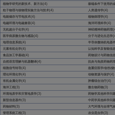
(4)
植物学研究的新技术、新方法
极端条件下使用的
(4)
(4)
粒子物理与核物理实验方法与技术
人类遗传学
(4)
(4)
电能储存与节电技术
植物病理学
(4)
(4)
电磁环境与电磁兼容
海洋环境科学
(4)
(
无机超分子化学
神经精神药物药理
(4)
(
医学病原微生物与感染
分子与进化生态学
(4)
地理信息系统
半导体微纳机电器
(4)
元素有机化学
认知科学及智能信
(4)
食品加工学基础
药物设计与药物信
(4)
自然语言理解与机器翻译
抗炎与免疫药物药
(4)
细胞信号转导
急重症医学/创伤/烧
(4)
(4)
理论环境化学
动物资源与保护
(4)
(4)
有机金属化学
肿瘤综合治疗
(3)
(3)
海洋工程
微生物药物
(3)
环境地质学和灾害地质学
药物学其他科学问
(3)
新型信息器件
中药学其他科学问
(3)
药物材料
大气环境与全球气
(3)
(3)
管理系统工程
农业昆虫学