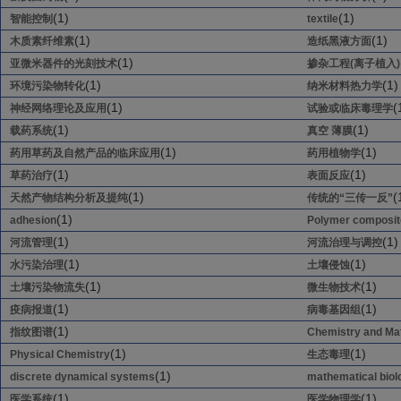
(1)
(1)
智能控制
textile
(1)
(1)
木质素纤维素
造纸黑液方面
(1)
亚微米器件的光刻技术
掺杂工程(离子植入)
(1)
(1)
环境污染物转化
纳米材料热力学
(1)
(
神经网络理论及应用
试验或临床毒理学
(1)
(1)
载药系统
真空 薄膜
(1)
(1)
药用草药及自然产品的临床应用
药用植物学
(1)
(1)
草药治疗
表面反应
(1)
(
天然产物结构分析及提纯
传统的“三传一反”
(1)
adhesion
Polymer composit
(1)
(1)
河流管理
河流治理与调控
(1)
(1)
水污染治理
土壤侵蚀
(1)
(1)
土壤污染物流失
微生物技术
(1)
(1)
疫病报道
病毒基因组
(1)
指纹图谱
Chemistry and Mat
(1)
(1)
Physical Chemistry
生态毒理
(1)
discrete dynamical systems
mathematical biol
(1)
(1)
医学系统
医学物理学