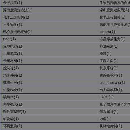
(1)
食品加工
生物活性物质的合
(1)
(1)
溶出度测定方法
溶出度测定应用
(1)
(1)
化学工艺相关
化学工程相关
(1)
(
古生物学
高电压与绝缘技术
(1)
(1)
电介质与电绝缘
lasers
(1)
(1)
fiber
非晶形成能力
(1)
(1)
光电电池
能源勘测
(1)
(1)
土壤氮素
橡胶
(1)
(1)
传感材料
工程方面
(1)
(1)
控制论
复杂系统
(1)
(1)
消化外科
腹腔镜手术
(1)
(1)
薄膜生长
biomaterials
(1)
(1)
生物物化
动力学模拟
(1)
(1)
铁氧体
LTCC
(1)
基本概念
量子信息学量子光
(1)
(1)
磁约束聚变
低温超导
(1)
(1)
矿物学
地学
(1)
(1)
环境监测
机制性抑制