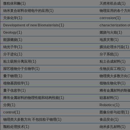
(1)
(1)
微粒体和酶
天然有机合成
(1)
纳米复合材料在锂电中的应用
物理应用的各个方
(1)
(1)
天体化学
corrosion
(1)
Development of new Biomaterials
characterization o
(1)
(1)
Geology
燃烧与火焰
(1)
(1)
能源燃烧
地质灾害
(1)
(1)
纳光子学
膜法处理水污染
(1)
(1)
分子进化
分子系统
(1)
(1)
粘土吸附分离应用
粘土合成材料
(1)
(1)
园艺植物分子生物学
生物反应工程
(1)
(
量子物理
物理类大多数方向
(1)
(1)
植物基因组学
植物生物化学
(1)
量子信息学
稀有金属材料的制
(1)
(1)
稀有金属材料的物理性能和结构性能
硅基材料
(1)
(1)
分类
Robotics
(1)
(1)
control
图像分析与处理
(1)
(1)
物理类大多数方向 不包括粒子物理
食品安全
(1)
(1)
颗粒处理技术
纳米多孔材料