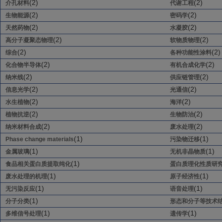
(2)
(2)
介孔材料
代谢工程
(2)
(2)
生物能源
密码学
(2)
(2)
天然药物
水凝胶
(2)
(2)
高分子凝聚态物理
软物质物理
(2)
(2)
综合
各种功能性涂料
(2)
(2)
化合物半导体
有机合成化学
(2)
(2)
纳米线
供应链管理
(2)
(2)
信息光学
光通信
(2)
(2)
水生植物
海洋
(2)
(2)
植物抗逆
生物防治
(2)
(2)
纳米材料合成
废水处理
(1)
(1)
Phase change materials
污染物迁移
(1)
(1)
金属玻璃
无机非晶物质
(1)
食品相关蛋白质提取纯化
蛋白质理化性质研
(1)
(1)
废水处理的机理
原子经济性
(1)
(1)
无污染反应
语音处理
(1)
分子分类
形态和分子等技术
(1)
(1)
多维信号处理
遗传学