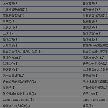
(1)
(1)
应用材料
界面材料
(1)
(1)
工业环境微生物
空间生物学
(1)
(1)
信息系统理论
计算机理论方法
(1)
(1)
中草药
生物有机
(1)
(1)
天线设计
测试技术
(1)
(1)
土壤
晶体学理论
(1)
(1)
晶体工程
晶体性质
(1)
(
太阳电池
膜法气体分离过程
(1)
社会昆虫行为、生理、生态
社会昆虫进化等其
(1)
(1)
新纯化方法
纯化方法优化
(1)
(1)
生理生化
分子生物学相关
(1)
表达调控
土壤表层的水文过
(1)
(1)
纳米金属材料
替代燃料
(1)
(
分布式系统算法和理论
网络计算及其应用
(1)
(1)
煤化学
可靠性数学模型
(1)
(1)
前沿领域的综述性文章
分子生物
(1)
Guided wave optics
Lasers and Laser 
(1)
(1)
动物体内植入试验
通风