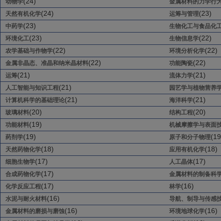
(24)
动物学
金属材料的力学行
(24)
(23)
天然有机化学
运筹与管理
(23)
中药学
生物化工与食品化
(23)
(22)
环境化工
生物信息学
(22)
(22)
农学基础与作物学
环境分析化学
(22)
(22)
金属非晶态、准晶和纳米晶材料
功能陶瓷
(21)
(21)
运筹
流体力学
(21)
人工智能与知识工程
园艺学与植物营养
(21)
(21)
计算机科学的基础理论
海洋科学
(20)
(20)
玻璃材料
结构工程
(19)
功能材料
机械摩擦学与表面
(19)
(19
药剂学
原子和分子物理
(18)
(18)
天然药物化学
应用有机化学
(17)
(17)
细胞生物学
人工晶体
(17)
合成药物化学
金属材料的制备科
(17)
(16)
化学反应工程
林学
(16)
水泥与耐火材料
导航、制导与传感
(16)
(16)
金属材料的磨损与磨蚀
环境地球化学