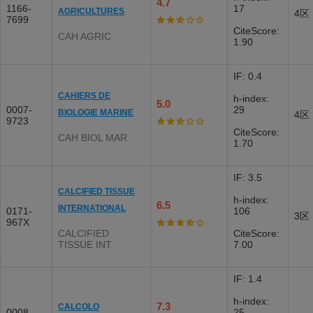
4.7
1166-
17
AGRICULTURES
4区
7699
CiteScore:
CAH AGRIC
1.90
IF: 0.4
CAHIERS DE
h-index:
5.0
0007-
29
BIOLOGIE MARINE
4区
9723
CiteScore:
CAH BIOL MAR
1.70
IF: 3.5
CALCIFIED TISSUE
h-index:
6.5
INTERNATIONAL
0171-
106
3区
967X
CALCIFIED
CiteScore:
TISSUE INT
7.00
IF: 1.4
h-index:
7.3
CALCOLO
0008-
25