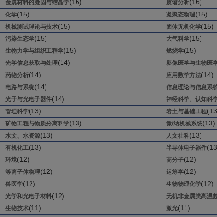
(16)
(16)
金属材料的凝固与结晶学
质谱分析
(15)
(15)
化学
凝聚态物理
(15)
(15)
机械测试理论与技术
固体无机化学
(15)
(15)
污染生态学
大气科学
(15)
(15)
生物力学与组织工程学
燃烧学
(14)
光学信息获取与处理
影像医学与生物医
(14)
(14)
药物分析
应用数学方法
(14)
电路与系统
信息理论与信息系
(14)
光子与光电子器件
神经科学、认知科
(13)
(13
管理科学
岩土与基础工程
(13)
(13)
矿物工程与物质分离科学
微/纳机械系统
(13)
(13)
水文、水资源
人文社科
(13)
(13
有机化工
半导体电子器件
(12)
(12)
环境
高分子
(12)
(12)
等离子体物理
运筹学
(12)
(12)
兽医学
生物物理化学
(12)
光学和光电子材料
无机非金属类高温
(11)
(11)
生物技术
激光