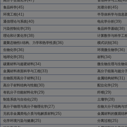
(47)
(46
高分子合成化学
管理科学与工程
(45)
(45)
食品科学
光谱分析
(41)
环境工程
半导体科学与信息
(40)
(39)
通信理论与系统
电化学分析
(39)
(38)
污染控制化学
食品科学基础
(38)
理论和计算化学
计算数学与科学工
(36)
(36)
凝聚态物性I:结构、力学和热学性质
模式识别
(36)
(36)
生物化学
环境微生物学
(35)
(34)
地球化学
材料
(34)
碳素材料与超硬材料
微生物生理与生物
(33)
金属材料表面科学与工程
高分子组装与超分
(31)
(31)
生物医用高分子材料
金属结构材料
(30)
(29)
高分子材料结构与性能
配位化学
(29)
(29)
有机分子功能材料化学
纤维
(28)
(28)
制造系统与自动化
土壤学
(27)
高分子物理与高分子物理化学
生物大分子结构与
(25)
无机非金属类电介质与电解质材料
金属材料的微观结
(25)
(25)
化学环境污染与健康
分离过程