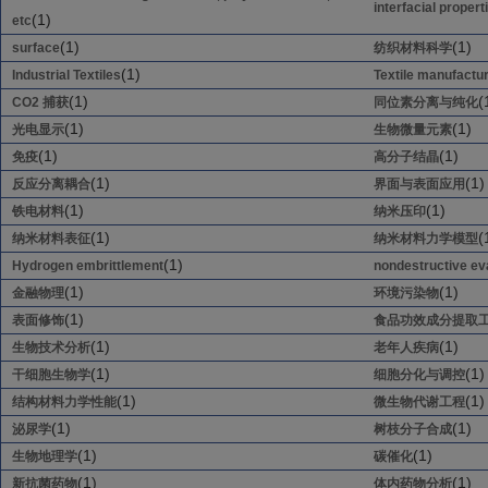
interfacial propert
(1)
etc
(1)
(1)
surface
纺织材料科学
(1)
Industrial Textiles
Textile manufactu
(1)
(
CO2 捕获
同位素分离与纯化
(1)
(1)
光电显示
生物微量元素
(1)
(1)
免疫
高分子结晶
(1)
(1)
反应分离耦合
界面与表面应用
(1)
(1)
铁电材料
纳米压印
(1)
(
纳米材料表征
纳米材料力学模型
(1)
Hydrogen embrittlement
nondestructive ev
(1)
(1)
金融物理
环境污染物
(1)
表面修饰
食品功效成分提取
(1)
(1)
生物技术分析
老年人疾病
(1)
(1)
干细胞生物学
细胞分化与调控
(1)
(1)
结构材料力学性能
微生物代谢工程
(1)
(1)
泌尿学
树枝分子合成
(1)
(1)
生物地理学
碳催化
(1)
(1)
新抗菌药物
体内药物分析