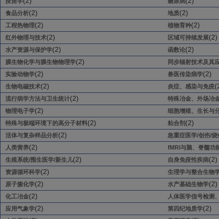
(2)
(2)
疫苗学
糖尿病
(2)
(2)
食品分析
地质
(2)
(2)
工程热物理
植物育种
(2)
(2)
红外物理与技术
区域可持续发展
(2)
(2)
水产资源与保护学
函数论
(2)
膜生物化学与膜生物物理学
同步辐射技术及其
(2)
(2)
实验动物学
兽医传染病学
(2)
(
生物电磁技术
炎症、感染与免疫
(2)
流行病学方法与卫生统计
特殊冶金、外场冶
(2)
物理电子学
细胞增殖、生长与
(2)
(2)
特殊与极端环境下的高分子材料
粘合剂
(2)
活体与复杂样品分析
急重症医学/创伤/
(2)
人类营养
fMRI与脑、脊髓
(2)
(2)
生殖系统/围生医学/新生儿
自身免疫性疾病
(2)
资源循环科学
生理学与整合生物
(2)
(2)
原子簇化学
水产基础生物学
(2)
化工冶金
人体医学信号检测
(2)
(2)
应用气象学
第四纪地质学