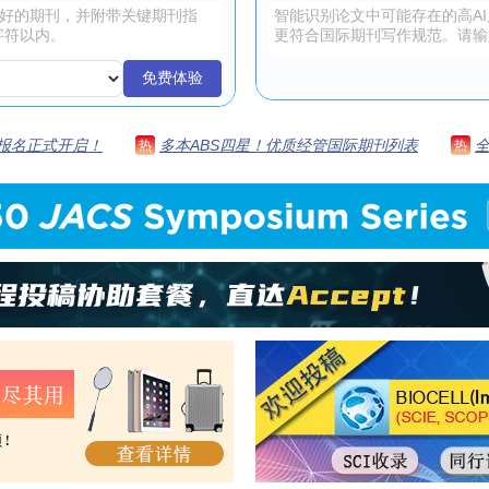
免费体验
 | 报名正式开启！
多本ABS四星！优质经管国际期刊列表
热
热