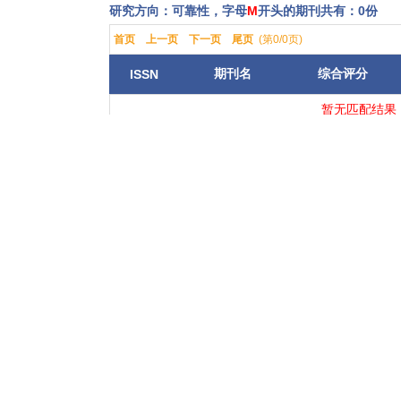
研究方向：可靠性，字母
M
开头的期刊共有：0份
首页
上一页
下一页
尾页
(第0/0页)
期刊名
综合评分
ISSN
暂无匹配结果
（如果期刊名字包含逗号，
首页
上一页
下一页
尾页
(第0/0页)
按研究方向查看：
(1)
可靠性
【查看热门领域】
【查看全部领域】