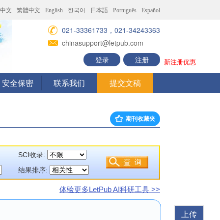
中文
繁體中文
English
한국어
日本語
Português
Español
021-33361733，021-34243363
chinasupport@letpub.com
登录
注册
新注册优惠
安全保密
联系我们
提交文稿
期刊收藏夹
SCI收录:
结果排序:
体验更多LetPub AI科研工具 >>
上传