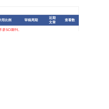
近期
录用比例
审稿周期
查看数
文章
是SCI期刊。
词或者ISSN等进行匹配）