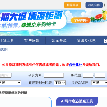
推荐同事
机构合作
I科研工具
客户反馈
智库资源
资讯及优惠
域期刊
。
如果您对期刊系统有任何需求或者问题，欢迎
点击此处
反馈给我们。
研究方向:
IF范围:
-
新锐期刊分区表:
是否OA期刊:
AI写作痕迹消减工具