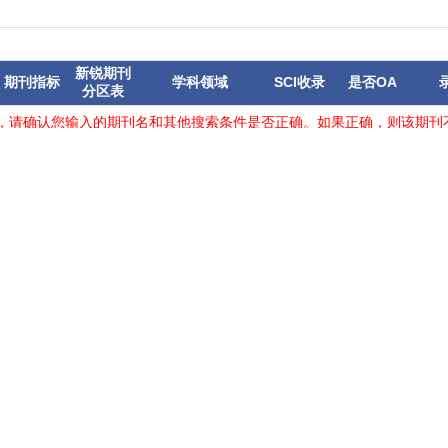
新锐期刊
期刊指标
学科领域
SCI收录
是否OA
分区表
，请确认您输入的期刊名和其他搜索条件是否正确。如果正确，则该期刊不
&或者and等关键词，可能由于写法的差异查询不到全称，可以改用单个单