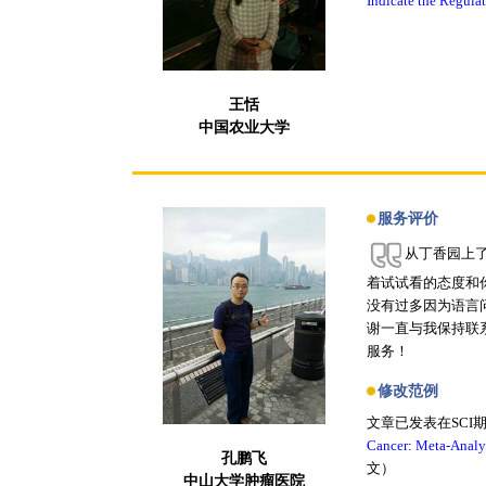
Indicate the Regul
王恬
中国农业大学
服务评价
从丁香园上了
着试试看的态度和
没有过多因为语言
谢一直与我保持联
服务！
修改范例
文章已发表在SCI
Cancer: Meta-Analy
孔鹏飞
文）
中山大学肿瘤医院