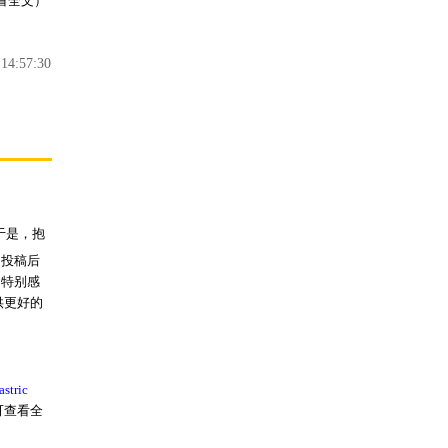
看全文）
4:57:30
于是，抱
，投稿后
，特别感
供更好的
astric
可查看全