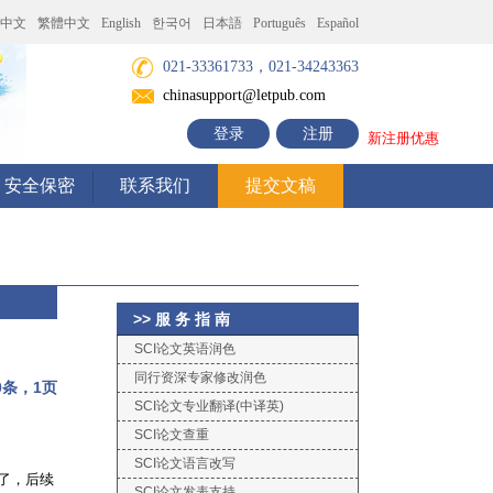
中文
繁體中文
English
한국어
日本語
Português
Español
021-33361733，021-34243363
chinasupport@letpub.com
登录
注册
新注册优惠
安全保密
联系我们
提交文稿
>> 服 务 指 南
SCI论文英语润色
同行资深专家修改润色
0条，1页
SCI论文专业翻译(中译英)
SCI论文查重
SCI论文语言改写
表了，后续
SCI论文发表支持