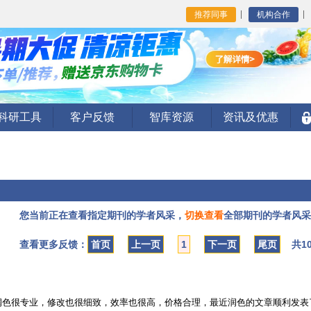
推荐同事
机构合作
I科研工具
客户反馈
智库资源
资讯及优惠
您当前正在查看指定期刊的学者风采，
切换查看
全部期刊的学者风采
查看更多反馈：
首页
上一页
1
下一页
尾页
共1
语言润色很专业，修改也很细致，效率也很高，价格合理，最近润色的文章顺利发