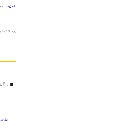
deling of
9:13:58
合理，而
matic