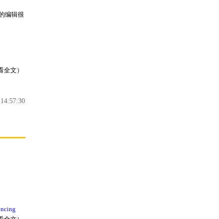
b的编辑很
看全文）
4:57:30
encing