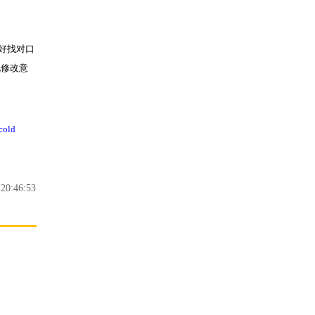
太好找对口
化修改意
cold
0:46:53