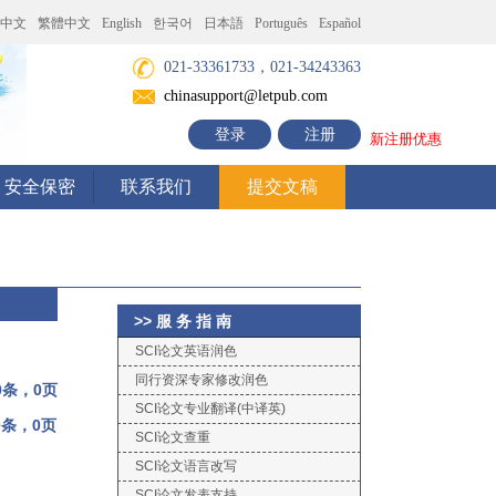
中文
繁體中文
English
한국어
日本語
Português
Español
021-33361733，021-34243363
chinasupport@letpub.com
登录
注册
新注册优惠
安全保密
联系我们
提交文稿
>> 服 务 指 南
SCI论文英语润色
同行资深专家修改润色
0条，0页
SCI论文专业翻译(中译英)
0条，0页
SCI论文查重
SCI论文语言改写
SCI论文发表支持