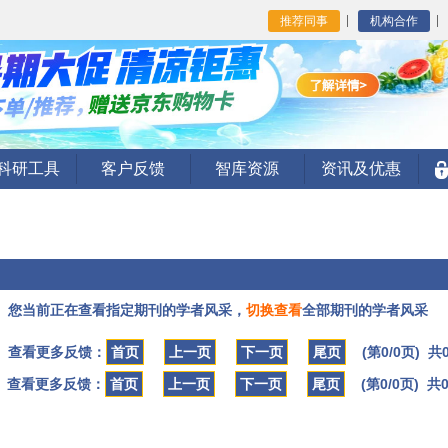
推荐同事
机构合作
I科研工具
客户反馈
智库资源
资讯及优惠
您当前正在查看指定期刊的学者风采，
切换查看
全部期刊的学者风采
查看更多反馈：
首页
上一页
下一页
尾页
(第0/0页) 共
查看更多反馈：
首页
上一页
下一页
尾页
(第0/0页) 共