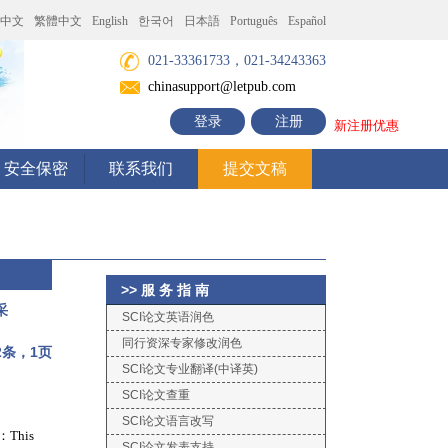
中文
繁體中文
English
한국어
日本語
Português
Español
021-33361733，021-34243363
chinasupport@letpub.com
登录
注册
新注册优惠
安全保密
联系我们
提交文稿
>> 服 务 指 南
采
SCI论文英语润色
同行资深专家修改润色
条，1页
SCI论文专业翻译(中译英)
SCI论文查重
SCI论文语言改写
his
SCI论文发表支持