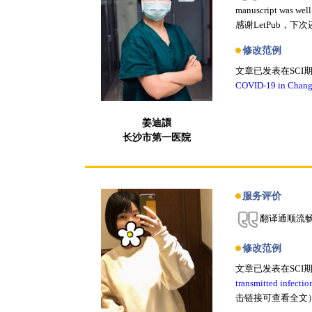
manuscript 
感谢LetPub，
修改范例
文章已发表在SCI
COVID-19 in Changsh
姜迪譞
长沙市第一医院
服务评价
翻译通顺流
修改范例
文章已发表在SCI
transmitted infecti
击链接可查看全文