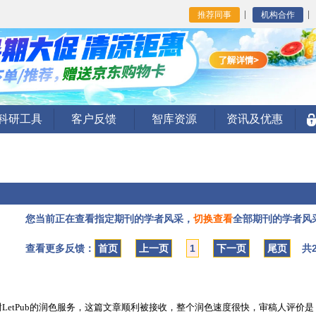
推荐同事
机构合作
I科研工具
客户反馈
智库资源
资讯及优惠
您当前正在查看指定期刊的学者风采，
切换查看
全部期刊的学者风
查看更多反馈：
首页
上一页
1
下一页
尾页
共2
LetPub的润色服务，这篇文章顺利被接收，整个润色速度很快，审稿人评价是：T