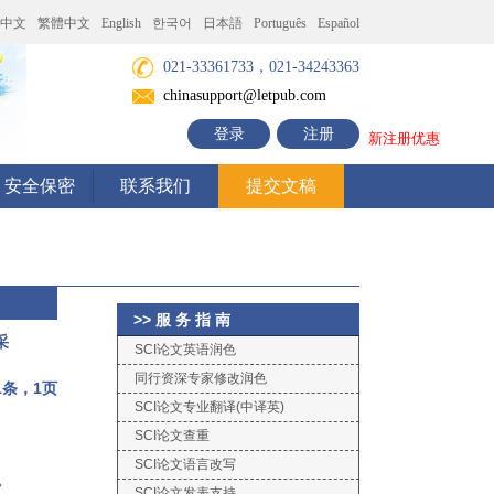
中文
繁體中文
English
한국어
日本語
Português
Español
021-33361733，021-34243363
chinasupport@letpub.com
登录
注册
新注册优惠
安全保密
联系我们
提交文稿
>> 服 务 指 南
采
SCI论文英语润色
同行资深专家修改润色
条，1页
SCI论文专业翻译(中译英)
SCI论文查重
SCI论文语言改写
。
SCI论文发表支持