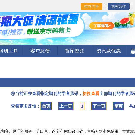
推荐同事
机构合作
I科研工具
客户反馈
智库资源
资讯及优惠
您当前正在查看指定期刊的学者风采，
切换查看
全部期刊的学者风
查看更多反馈：
首页
上一页
1
下一页
尾页
共1
的编辑和客户经理的服务十分出色，论文润色细致准确，审稿人对润色结果非常满意