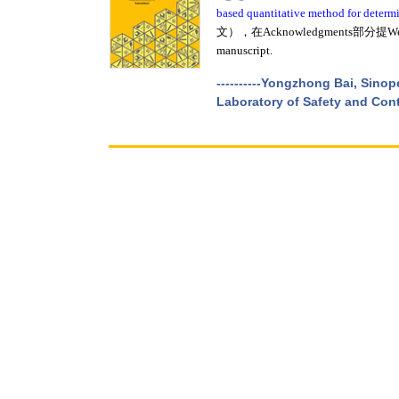
based quantitative method for determi
文），在Acknowledgments部分提We thank Let
manuscript.
----------Yongzhong Bai, Sino
Laboratory of Safety and Cont