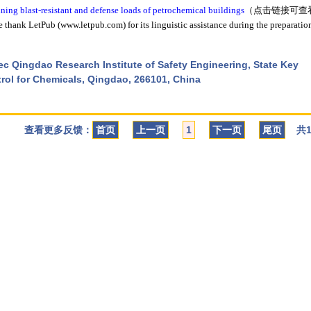
ning blast-resistant and defense loads of petrochemical buildings
（点击链接可查
Pub (www.letpub.com) for its linguistic assistance during the preparation 
pec Qingdao Research Institute of Safety Engineering, State Key
rol for Chemicals, Qingdao, 266101, China
查看更多反馈：
首页
上一页
1
下一页
尾页
共1