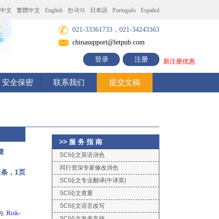
中文
繁體中文
English
한국어
日本語
Português
Español
021-33361733，021-34243363
chinasupport@letpub.com
登录
注册
新注册优惠
安全保密
联系我们
提交文稿
>> 服 务 指 南
馈
SCI论文英语润色
同行资深专家修改润色
条，1页
SCI论文专业翻译(中译英)
SCI论文查重
SCI论文语言改写
为:
Risk-
SCI论文发表支持