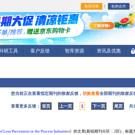
推荐同事
机构合作
I科研工具
客户反馈
智库资源
资讯及优惠
您当前正在查看指定期刊的致谢反馈，
切换查看
全部期刊的致谢反
查看更多反馈：
首页
上一页
1
下一页
尾页
共1
of Loss Prevention in the Process Industries
》的文章(新锐期刊分区：2区)，标题