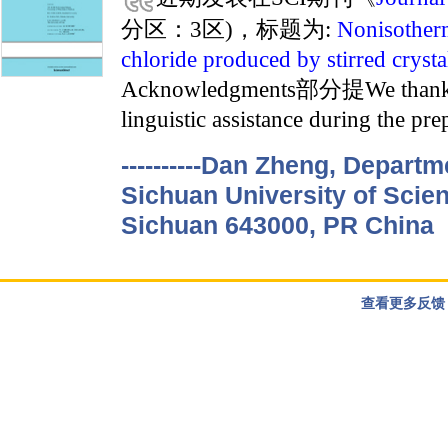
分区：3区)，标题为:
Nonisotherm
chloride produced by stirred crysta
Acknowledgments部分提We thank Le
linguistic assistance during the pre
----------Dan Zheng, Depart
Sichuan University of Scie
Sichuan 643000, PR China
查看更多反馈