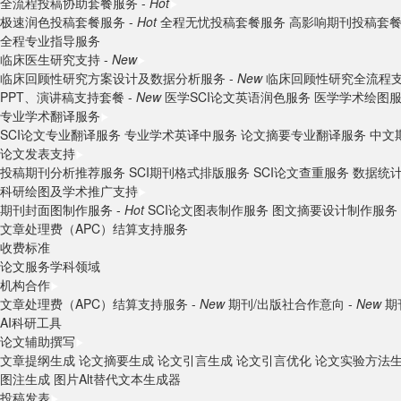
全流程投稿协助套餐服务 -
Hot
极速润色投稿套餐服务 -
Hot
全程无忧投稿套餐服务
高影响期刊投稿套
全程专业指导服务
临床医生研究支持 -
New
临床回顾性研究方案设计及数据分析服务 -
New
临床回顾性研究全流程支
PPT、演讲稿支持套餐 -
New
医学SCI论文英语润色服务
医学学术绘图
专业学术翻译服务
SCI论文专业翻译服务
专业学术英译中服务
论文摘要专业翻译服务
中文
论文发表支持
投稿期刊分析推荐服务
SCI期刊格式排版服务
SCI论文查重服务
数据统
科研绘图及学术推广支持
期刊封面图制作服务 -
Hot
SCI论文图表制作服务
图文摘要设计制作服务
文章处理费（APC）结算支持服务
收费标准
论文服务学科领域
机构合作
文章处理费（APC）结算支持服务 -
New
期刊/出版社合作意向 -
New
期
AI科研工具
论文辅助撰写
文章提纲生成
论文摘要生成
论文引言生成
论文引言优化
论文实验方法
图注生成
图片Alt替代文本生成器
投稿发表