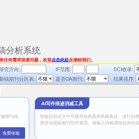
稿分析系统
有任何需求或者问题，欢迎
点击此处
反馈给我们。
研究方向:
IF范围:
-
SCI收录:
新锐期刊分区表:
是否OA期刊:
结果排序:
AI写作痕迹消减工具
免费体验