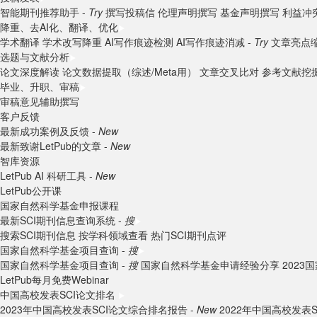
智能期刊推荐助手 -
Try
撰写投稿信
伦理声明撰写
基金声明撰写
利益冲
降重、去AI化、翻译、优化
学术翻译
学术改写降重
AI写作痕迹检测
AI写作痕迹消减 -
Try
文章亮点
选题与文献分析
论文深度解读
论文数据提取（综述/Meta用）
文章交叉比对
参考文献挖
毕业、升职、审稿
审稿意见辅助撰写
客户反馈
最新成功案例及反馈 -
New
最新致谢LetPub的文章 -
New
智库资源
LetPub AI 科研工具 -
New
LetPub公开课
国家自然科学基金申报课程
最新SCI期刊信息查询系统 -
搜
搜索SCI期刊信息
按学科领域查看
热门SCI期刊点评
国家自然科学基金项目查询 -
搜
国家自然科学基金项目查询 -
搜
国家自然科学基金申请经验分享
202
LetPub每月免费Webinar
中国高校发表SCI论文排名
2023年中国高校发表SCI论文综合排名报告 -
New
2022年中国高校发表