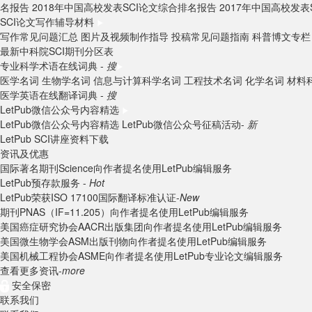
名报告
2018年中国高校发表SCI论文综合排名报告
2017年中国高校发表
SCI论文写作辅导材料
写作常见问题汇总
图片及视频制作指导
投稿常见问题指南
科普博文专栏
最新中科院SCI期刊分区表
专业科学术语在线词典 -
搜
医学名词
生物学名词
信息与计算科学名词
工程技术名词
化学名词
材料
医学英语在线翻译词典 -
搜
LetPub微信公众号内容精选
LetPub微信公众号内容精选
LetPub微信公众号征稿活动-
新
LetPub SCI讲座资料下载
资讯及优惠
国际著名期刊Science向作者提名使用LetPub编辑服务
LetPub预存款服务 -
Hot
LetPub荣获ISO 17100国际翻译标准认证-
New
期刊PNAS（IF=11.205）向作者提名使用LetPub编辑服务
美国癌症研究协会AACR出版集团向作者提名使用LetPub编辑服务
美国微生物学会ASM出版刊物向作者提名使用LetPub编辑服务
美国机械工程协会ASME向作者提名使用LetPub专业论文编辑服务
查看更多资讯-
more
安全保密
联系我们