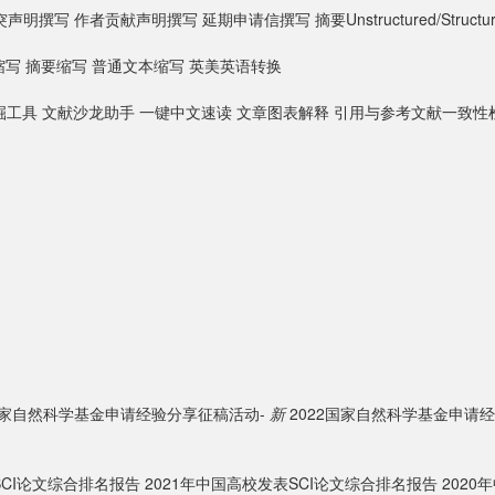
突声明撰写
作者贡献声明撰写
延期申请信撰写
摘要Unstructured/Struct
缩写
摘要缩写
普通文本缩写
英美英语转换
掘工具
文献沙龙助手
一键中文速读
文章图表解释
引用与参考文献一致性
3国家自然科学基金申请经验分享征稿活动-
新
2022国家自然科学基金申请
SCI论文综合排名报告
2021年中国高校发表SCI论文综合排名报告
202