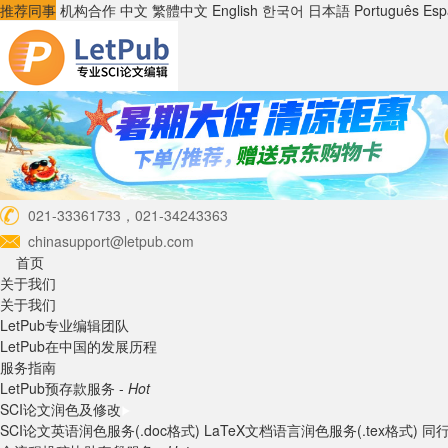
推荐同事
机构合作
中文
繁體中文
English
한국어
日本語
Português
Esp
021-33361733，021-34243363
chinasupport@letpub.com
首页
关于我们
关于我们
LetPub专业编辑团队
LetPub在中国的发展历程
服务指南
LetPub预存款服务 -
Hot
SCI论文润色及修改
SCI论文英语润色服务(.doc格式)
LaTeX文档语言润色服务(.tex格式)
同行