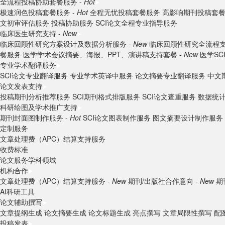
全流程投稿协助套餐服务 -
Hot
极速润色投稿套餐服务 -
Hot
全程无忧投稿套餐服务
高影响期刊投稿套
文初审评估服务
投稿协助服务
SCI论文全程专业指导服务
临床医生研究支持 -
New
临床回顾性研究方案设计及数据分析服务 -
New
临床回顾性研究全流程支
餐服务
医学学术会议摘要、海报、PPT、演讲稿支持套餐 -
New
医学S
专业学术翻译服务
SCI论文专业翻译服务
专业学术英译中服务
论文摘要专业翻译服务
中文
论文发表支持
投稿期刊分析推荐服务
SCI期刊格式排版服务
SCI论文查重服务
数据统
科研绘图及学术推广支持
期刊封面图制作服务 -
Hot
SCI论文图表制作服务
图文摘要设计制作服务
定制服务
文章处理费（APC）结算支持服务
收费标准
论文服务学科领域
机构合作
文章处理费（APC）结算支持服务 -
New
期刊/出版社合作意向 -
New
期
AI科研工具
论文辅助撰写
文章提纲生成
论文摘要生成
论文标题生成
亮点撰写
文章局限性撰写
配
投稿发表