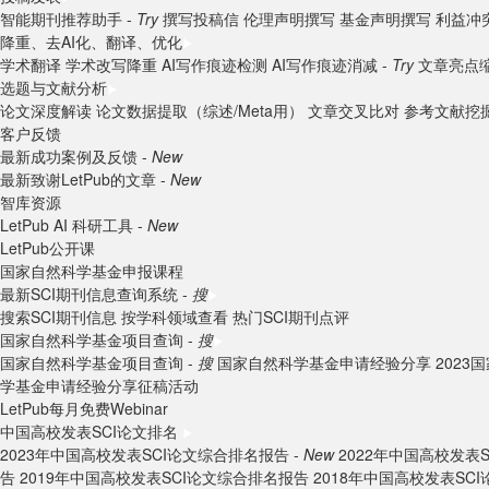
智能期刊推荐助手 -
Try
撰写投稿信
伦理声明撰写
基金声明撰写
利益冲
降重、去AI化、翻译、优化
学术翻译
学术改写降重
AI写作痕迹检测
AI写作痕迹消减 -
Try
文章亮点
选题与文献分析
论文深度解读
论文数据提取（综述/Meta用）
文章交叉比对
参考文献挖
客户反馈
最新成功案例及反馈 -
New
最新致谢LetPub的文章 -
New
智库资源
LetPub AI 科研工具 -
New
LetPub公开课
国家自然科学基金申报课程
最新SCI期刊信息查询系统 -
搜
搜索SCI期刊信息
按学科领域查看
热门SCI期刊点评
国家自然科学基金项目查询 -
搜
国家自然科学基金项目查询 -
搜
国家自然科学基金申请经验分享
202
学基金申请经验分享征稿活动
LetPub每月免费Webinar
中国高校发表SCI论文排名
2023年中国高校发表SCI论文综合排名报告 -
New
2022年中国高校发表
告
2019年中国高校发表SCI论文综合排名报告
2018年中国高校发表SC