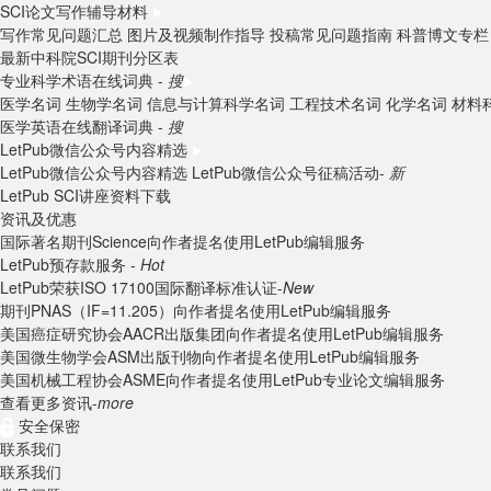
SCI论文写作辅导材料
写作常见问题汇总
图片及视频制作指导
投稿常见问题指南
科普博文专栏
最新中科院SCI期刊分区表
专业科学术语在线词典 -
搜
医学名词
生物学名词
信息与计算科学名词
工程技术名词
化学名词
材料
医学英语在线翻译词典 -
搜
LetPub微信公众号内容精选
LetPub微信公众号内容精选
LetPub微信公众号征稿活动-
新
LetPub SCI讲座资料下载
资讯及优惠
国际著名期刊Science向作者提名使用LetPub编辑服务
LetPub预存款服务 -
Hot
LetPub荣获ISO 17100国际翻译标准认证-
New
期刊PNAS（IF=11.205）向作者提名使用LetPub编辑服务
美国癌症研究协会AACR出版集团向作者提名使用LetPub编辑服务
美国微生物学会ASM出版刊物向作者提名使用LetPub编辑服务
美国机械工程协会ASME向作者提名使用LetPub专业论文编辑服务
查看更多资讯-
more
安全保密
联系我们
联系我们