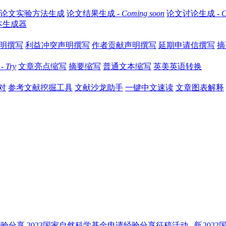
论文实验方法生成
论文结果生成 -
Coming soon
论文讨论生成 -
C
本生成器
明撰写
利益冲突声明撰写
作者贡献声明撰写
延期申请信撰写
摘要
-
Try
文章亮点缩写
摘要缩写
普通文本缩写
英美英语转换
对
参考文献挖掘工具
文献沙龙助手
一键中文速读
文章图表解释
经验分享
2023国家自然科学基金申请经验分享征稿活动-
新
202