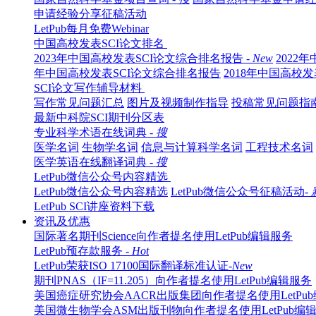
申请经验分享征稿活动
LetPub每月免费Webinar
中国高校发表SCI论文排名
2023年中国高校发表SCI论文综合排名报告 -
New
2022
年中国高校发表SCI论文综合排名报告
2018年中国高校
SCI论文写作辅导材料
写作常见问题汇总
图片及视频制作指导
投稿常见问题指
最新中科院SCI期刊分区表
专业科学术语在线词典 -
搜
医学名词
生物学名词
信息与计算科学名词
工程技术名词
医学英语在线翻译词典 -
搜
LetPub微信公众号内容精选
LetPub微信公众号内容精选
LetPub微信公众号征稿活动-
LetPub SCI讲座资料下载
资讯及优惠
国际著名期刊Science向作者提名使用LetPub编辑服务
LetPub预存款服务 -
Hot
LetPub荣获ISO 17100国际翻译标准认证-
New
期刊PNAS（IF=11.205）向作者提名使用LetPub编辑服务
美国癌症研究协会AACR出版集团向作者提名使用LetPu
美国微生物学会ASM出版刊物向作者提名使用LetPub编