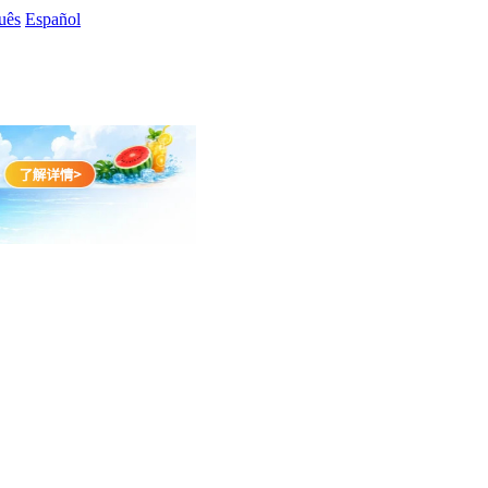
uês
Español