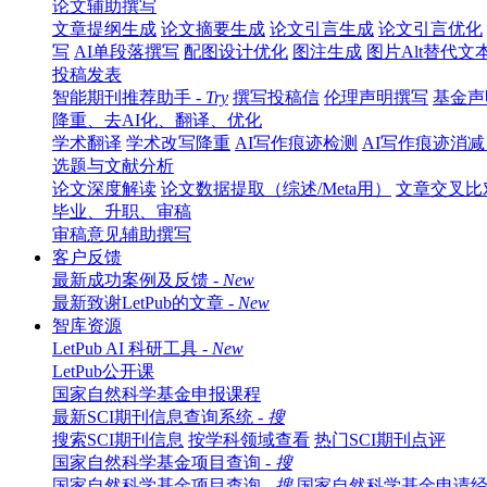
论文辅助撰写
文章提纲生成
论文摘要生成
论文引言生成
论文引言优化
写
AI单段落撰写
配图设计优化
图注生成
图片Alt替代文
投稿发表
智能期刊推荐助手 -
Try
撰写投稿信
伦理声明撰写
基金声
降重、去AI化、翻译、优化
学术翻译
学术改写降重
AI写作痕迹检测
AI写作痕迹消减 
选题与文献分析
论文深度解读
论文数据提取（综述/Meta用）
文章交叉比
毕业、升职、审稿
审稿意见辅助撰写
客户反馈
最新成功案例及反馈 -
New
最新致谢LetPub的文章 -
New
智库资源
LetPub AI 科研工具 -
New
LetPub公开课
国家自然科学基金申报课程
最新SCI期刊信息查询系统 -
搜
搜索SCI期刊信息
按学科领域查看
热门SCI期刊点评
国家自然科学基金项目查询 -
搜
国家自然科学基金项目查询 -
搜
国家自然科学基金申请