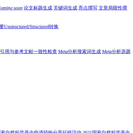
oming soon
论文标题生成
关键词生成
亮点撰写
文章局限性撰
Unstructured/Structured转换
引用与参考文献一致性检查
Meta分析搜索词生成
Meta分析选题
2国家自然科学基金申请经验分享征稿活动
2021国家自然科学基金