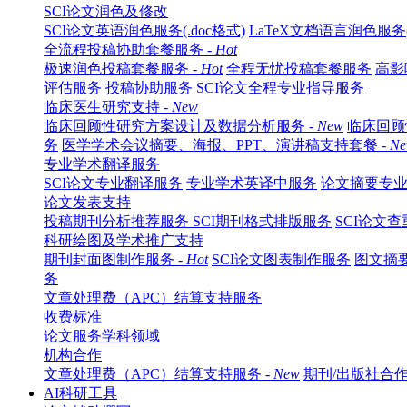
SCI论文润色及修改
SCI论文英语润色服务(.doc格式)
LaTeX文档语言润色服务(.
全流程投稿协助套餐服务 -
Hot
极速润色投稿套餐服务 -
Hot
全程无忧投稿套餐服务
高影
评估服务
投稿协助服务
SCI论文全程专业指导服务
临床医生研究支持 -
New
临床回顾性研究方案设计及数据分析服务 -
New
临床回顾
务
医学学术会议摘要、海报、PPT、演讲稿支持套餐 -
N
专业学术翻译服务
SCI论文专业翻译服务
专业学术英译中服务
论文摘要专
论文发表支持
投稿期刊分析推荐服务
SCI期刊格式排版服务
SCI论文
科研绘图及学术推广支持
期刊封面图制作服务 -
Hot
SCI论文图表制作服务
图文摘
务
文章处理费（APC）结算支持服务
收费标准
论文服务学科领域
机构合作
文章处理费（APC）结算支持服务 -
New
期刊/出版社合作
AI科研工具