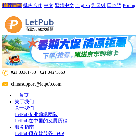
推荐同事
机构合作
中文
繁體中文
English
한국어
日本語
Portug
021-33361733，021-34243363
chinasupport@letpub.com
首页
关于我们
关于我们
LetPub专业编辑团队
LetPub在中国的发展历程
服务指南
LetPub预存款服务 -
Hot