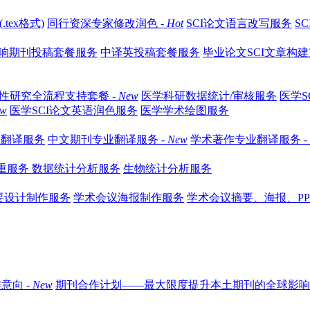
tex格式)
同行资深专家修改润色 -
Hot
SCI论文语言改写服务
S
响期刊投稿套餐服务
中译英投稿套餐服务
毕业论文SCI文章构建
性研究全流程支持套餐 -
New
医学科研数据统计/审核服务
医学S
ew
医学SCI论文英语润色服务
医学学术绘图服务
业翻译服务
中文期刊专业翻译服务 -
New
学术著作专业翻译服务 -
查重服务
数据统计分析服务
生物统计分析服务
要设计制作服务
学术会议海报制作服务
学术会议摘要、海报、PP
意向 -
New
期刊合作计划——最大限度提升本土期刊的全球影响力