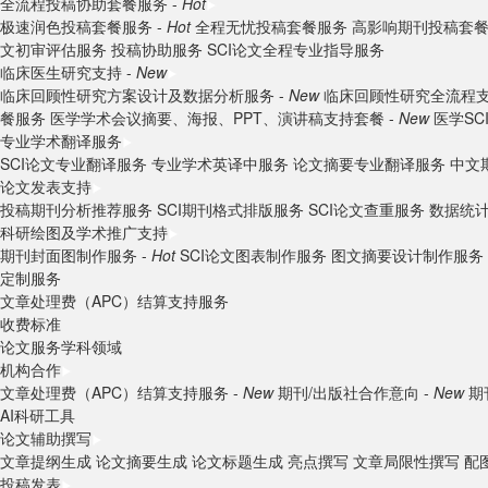
全流程投稿协助套餐服务 -
Hot
极速润色投稿套餐服务 -
Hot
全程无忧投稿套餐服务
高影响期刊投稿套
文初审评估服务
投稿协助服务
SCI论文全程专业指导服务
临床医生研究支持 -
New
临床回顾性研究方案设计及数据分析服务 -
New
临床回顾性研究全流程支
餐服务
医学学术会议摘要、海报、PPT、演讲稿支持套餐 -
New
医学S
专业学术翻译服务
SCI论文专业翻译服务
专业学术英译中服务
论文摘要专业翻译服务
中文
论文发表支持
投稿期刊分析推荐服务
SCI期刊格式排版服务
SCI论文查重服务
数据统
科研绘图及学术推广支持
期刊封面图制作服务 -
Hot
SCI论文图表制作服务
图文摘要设计制作服务
定制服务
文章处理费（APC）结算支持服务
收费标准
论文服务学科领域
机构合作
文章处理费（APC）结算支持服务 -
New
期刊/出版社合作意向 -
New
期
AI科研工具
论文辅助撰写
文章提纲生成
论文摘要生成
论文标题生成
亮点撰写
文章局限性撰写
配
投稿发表