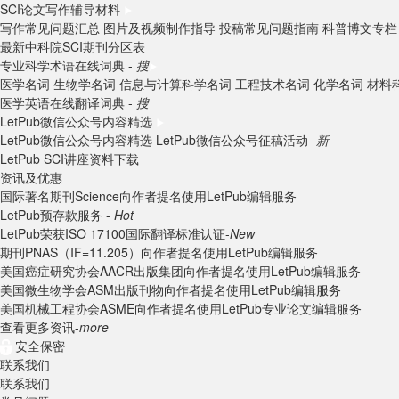
SCI论文写作辅导材料
写作常见问题汇总
图片及视频制作指导
投稿常见问题指南
科普博文专栏
最新中科院SCI期刊分区表
专业科学术语在线词典 -
搜
医学名词
生物学名词
信息与计算科学名词
工程技术名词
化学名词
材料
医学英语在线翻译词典 -
搜
LetPub微信公众号内容精选
LetPub微信公众号内容精选
LetPub微信公众号征稿活动-
新
LetPub SCI讲座资料下载
资讯及优惠
国际著名期刊Science向作者提名使用LetPub编辑服务
LetPub预存款服务 -
Hot
LetPub荣获ISO 17100国际翻译标准认证-
New
期刊PNAS（IF=11.205）向作者提名使用LetPub编辑服务
美国癌症研究协会AACR出版集团向作者提名使用LetPub编辑服务
美国微生物学会ASM出版刊物向作者提名使用LetPub编辑服务
美国机械工程协会ASME向作者提名使用LetPub专业论文编辑服务
查看更多资讯-
more
安全保密
联系我们
联系我们