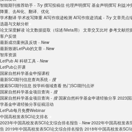
智能期刊推荐助手 -
Try
撰写投稿信
伦理声明撰写
基金声明撰写
利益冲
降重、去AI化、翻译、优化
学术翻译
学术改写降重
AI写作痕迹检测
AI写作痕迹消减 -
Try
文章亮点
选题与文献分析
论文深度解读
论文数据提取（综述/Meta用）
文章交叉比对
参考文献挖
客户反馈
最新成功案例及反馈 -
New
最新致谢LetPub的文章 -
New
智库资源
LetPub AI 科研工具 -
New
LetPub公开课
国家自然科学基金申报课程
最新SCI期刊信息查询系统 -
搜
搜索SCI期刊信息
按学科领域查看
热门SCI期刊点评
国家自然科学基金项目查询 -
搜
国家自然科学基金项目查询 -
搜
国家自然科学基金申请经验分享
202
学基金申请经验分享征稿活动
LetPub每月免费Webinar
中国高校发表SCI论文排名
2023年中国高校发表SCI论文综合排名报告 -
New
2022年中国高校发表
告
2019年中国高校发表SCI论文综合排名报告
2018年中国高校发表SC