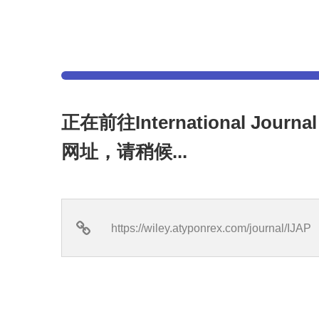
正在前往International Journa
网址，请稍候...
https://wiley.atyponrex.com/journal/IJAP