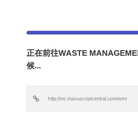
正在前往WASTE MANAGEM
候...
http://mc.manuscriptcentral.com/wmr