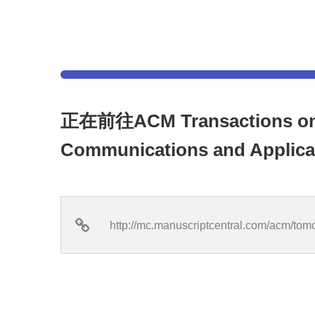
正在前往ACM Transactions on 
Communications and App
http://mc.manuscriptcentral.com/acm/tom